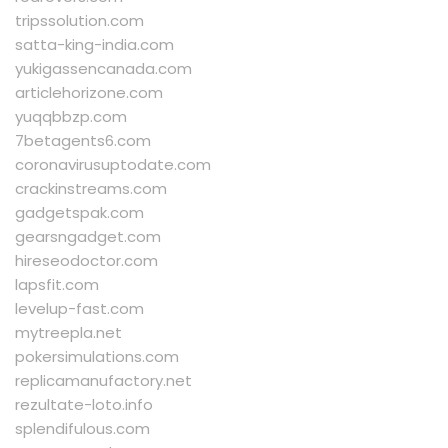
tripssolution.com
satta-king-india.com
yukigassencanada.com
articlehorizone.com
yuqqbbzp.com
7betagents6.com
coronavirusuptodate.com
crackinstreams.com
gadgetspak.com
gearsngadget.com
hireseodoctor.com
lapsfit.com
levelup-fast.com
mytreepla.net
pokersimulations.com
replicamanufactory.net
rezultate-loto.info
splendifulous.com