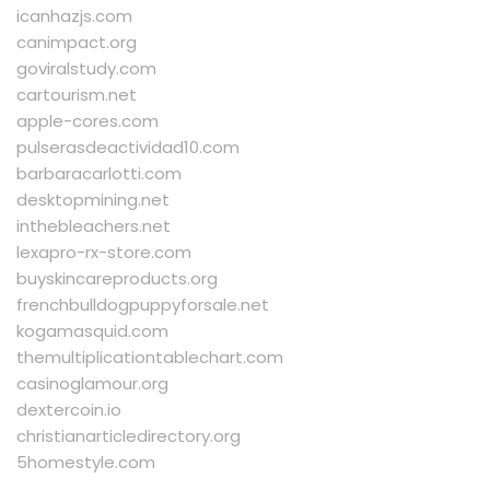
icanhazjs.com
canimpact.org
goviralstudy.com
cartourism.net
apple-cores.com
pulserasdeactividad10.com
barbaracarlotti.com
desktopmining.net
inthebleachers.net
lexapro-rx-store.com
buyskincareproducts.org
frenchbulldogpuppyforsale.net
kogamasquid.com
themultiplicationtablechart.com
casinoglamour.org
dextercoin.io
christianarticledirectory.org
5homestyle.com