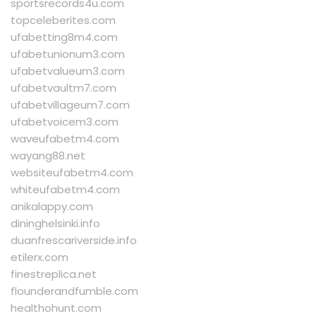
sportsrecords4u.com
topceleberites.com
ufabetting8m4.com
ufabetunionum3.com
ufabetvalueum3.com
ufabetvaultm7.com
ufabetvillageum7.com
ufabetvoicem3.com
waveufabetm4.com
wayang88.net
websiteufabetm4.com
whiteufabetm4.com
anikalappy.com
dininghelsinki.info
duanfrescariverside.info
etilerx.com
finestreplica.net
flounderandfumble.com
healthohunt.com