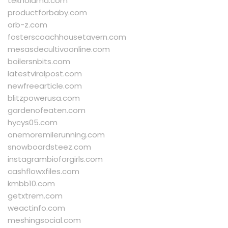
teknolama.com
productforbaby.com
orb-z.com
fosterscoachhousetavern.com
mesasdecultivoonline.com
boilersnbits.com
latestviralpost.com
newfreearticle.com
blitzpowerusa.com
gardenofeaten.com
hycys05.com
onemoremilerunning.com
snowboardsteez.com
instagrambioforgirls.com
cashflowxfiles.com
kmbb10.com
getxtrem.com
weactinfo.com
meshingsocial.com