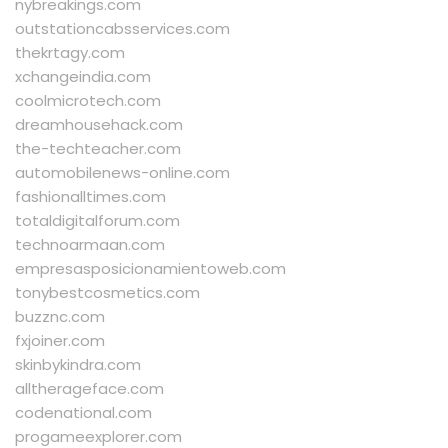
nybreakings.com
outstationcabsservices.com
thekrtagy.com
xchangeindia.com
coolmicrotech.com
dreamhousehack.com
the-techteacher.com
automobilenews-online.com
fashionalltimes.com
totaldigitalforum.com
technoarmaan.com
empresasposicionamientoweb.com
tonybestcosmetics.com
buzznc.com
fxjoiner.com
skinbykindra.com
alltherageface.com
codenational.com
progameexplorer.com