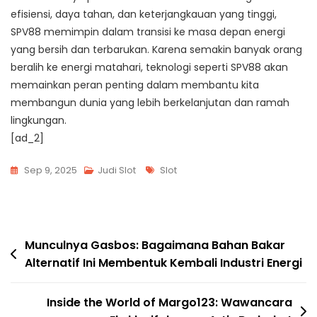
efisiensi, daya tahan, dan keterjangkauan yang tinggi,
SPV88 memimpin dalam transisi ke masa depan energi
yang bersih dan terbarukan. Karena semakin banyak orang
beralih ke energi matahari, teknologi seperti SPV88 akan
memainkan peran penting dalam membantu kita
membangun dunia yang lebih berkelanjutan dan ramah
lingkungan.
[ad_2]
Tags
Sep 9, 2025
Judi Slot
Slot
Post
Munculnya Gasbos: Bagaimana Bahan Bakar
Alternatif Ini Membentuk Kembali Industri Energi
navigation
Inside the World of Margo123: Wawancara