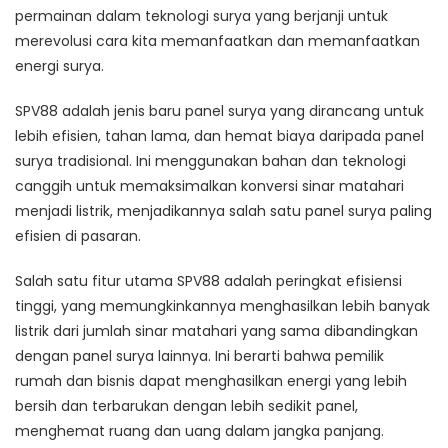
permainan dalam teknologi surya yang berjanji untuk
merevolusi cara kita memanfaatkan dan memanfaatkan
energi surya.
SPV88 adalah jenis baru panel surya yang dirancang untuk
lebih efisien, tahan lama, dan hemat biaya daripada panel
surya tradisional. Ini menggunakan bahan dan teknologi
canggih untuk memaksimalkan konversi sinar matahari
menjadi listrik, menjadikannya salah satu panel surya paling
efisien di pasaran.
Salah satu fitur utama SPV88 adalah peringkat efisiensi
tinggi, yang memungkinkannya menghasilkan lebih banyak
listrik dari jumlah sinar matahari yang sama dibandingkan
dengan panel surya lainnya. Ini berarti bahwa pemilik
rumah dan bisnis dapat menghasilkan energi yang lebih
bersih dan terbarukan dengan lebih sedikit panel,
menghemat ruang dan uang dalam jangka panjang.