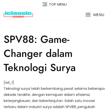
Skip
TOP MENU
to
content
MENU
SPV88: Game-
Changer dalam
Teknologi Surya
[ad_1]
Teknologi surya telah berkembang pesat selama beberapa
dekade terakhir, dengan kemajuan dalam efisiensi,
keterjangkauan, dan keberlanjutan. Salah satu inovasi
terbaru dalam industri surya adalah SPV88, pengubah