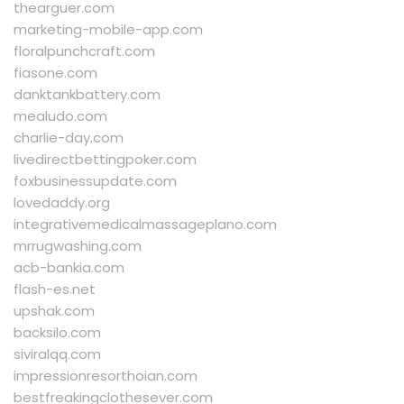
thearguer.com
marketing-mobile-app.com
floralpunchcraft.com
fiasone.com
danktankbattery.com
mealudo.com
charlie-day.com
livedirectbettingpoker.com
foxbusinessupdate.com
lovedaddy.org
integrativemedicalmassageplano.com
mrrugwashing.com
acb-bankia.com
flash-es.net
upshak.com
backsilo.com
siviralqq.com
impressionresorthoian.com
bestfreakingclothesever.com