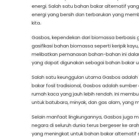
energi. Salah satu bahan bakar alternatif ya
energi yang bersih dan terbarukan yang mem
kita.
Gasbos, kependekan dari biomassa berbasis ga
gasifikasi bahan biomassa seperti keripik kayu,
melibatkan pemanasan bahan-bahan ini dalam
yang dapat digunakan sebagai bahan bakar unt
Salah satu keunggulan utama Gasbos adalah k
bakar fosil tradisional, Gasbos adalah sumbe
rumah kaca yang jauh lebih rendah. Ini membu
untuk batubara, minyak, dan gas alam, yang m
Selain manfaat lingkungannya, Gasbos juga m
negara di seluruh dunia terus bergeser ke ara
yang meningkat untuk bahan bakar alternatif 