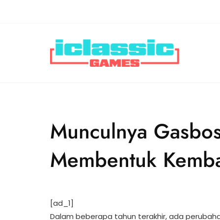
Skip
to
content
Munculnya Gasbos:
Membentuk Kembali
[ad_1]
Dalam beberapa tahun terakhir, ada perubahan