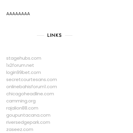
AAAAAAAA
LINKS
stagehubs.com
1x2forum.net
login99bet.com
secretcourtesans.com
onlinebahisforum1.com
chicagoheadline.com
camming.org
rajalion88.com
goupuntacana.com
riversedgepark.com
zaseez.com