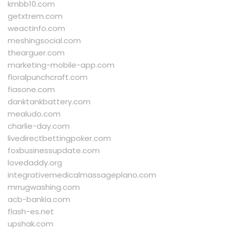
kmbb10.com
getxtrem.com
weactinfo.com
meshingsocial.com
thearguer.com
marketing-mobile-app.com
floralpunchcraft.com
fiasone.com
danktankbattery.com
mealudo.com
charlie-day.com
livedirectbettingpoker.com
foxbusinessupdate.com
lovedaddy.org
integrativemedicalmassageplano.com
mrrugwashing.com
acb-bankia.com
flash-es.net
upshak.com