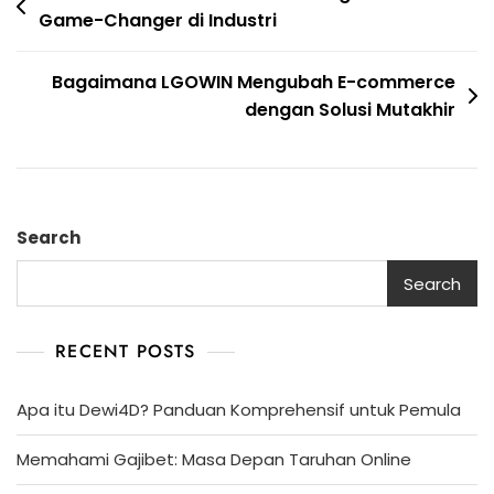
Game-Changer di Industri
navigation
Bagaimana LGOWIN Mengubah E-commerce
dengan Solusi Mutakhir
Search
Search
RECENT POSTS
Apa itu Dewi4D? Panduan Komprehensif untuk Pemula
Memahami Gajibet: Masa Depan Taruhan Online