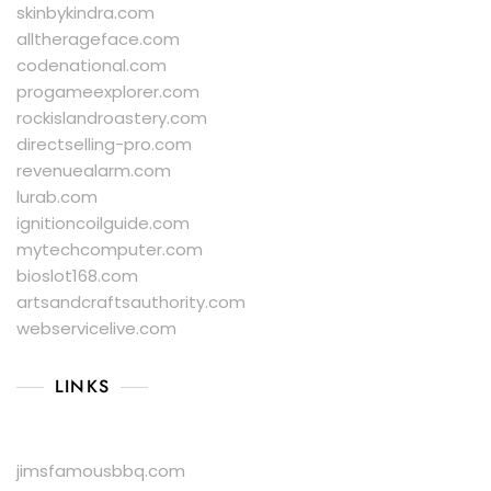
skinbykindra.com
alltherageface.com
codenational.com
progameexplorer.com
rockislandroastery.com
directselling-pro.com
revenuealarm.com
lurab.com
ignitioncoilguide.com
mytechcomputer.com
bioslot168.com
artsandcraftsauthority.com
webservicelive.com
LINKS
jimsfamousbbq.com