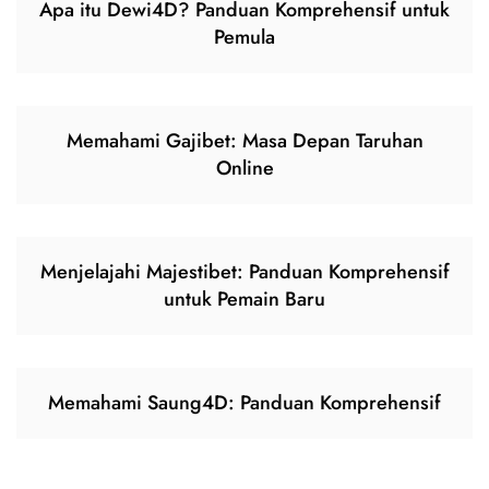
Apa itu Dewi4D? Panduan Komprehensif untuk
Pemula
Memahami Gajibet: Masa Depan Taruhan
Online
Menjelajahi Majestibet: Panduan Komprehensif
untuk Pemain Baru
Memahami Saung4D: Panduan Komprehensif