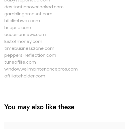
destinationoverlooked.com
gamblingamount.com
hillclimbwax.com
hnopse.com
occasionnews.com
lustofmoney.com
timebusinesszone.com
peppers-reflection.com
tuneoflife.com
windowwellmaintenancepros.com
affiliateholder.com
You may also like these