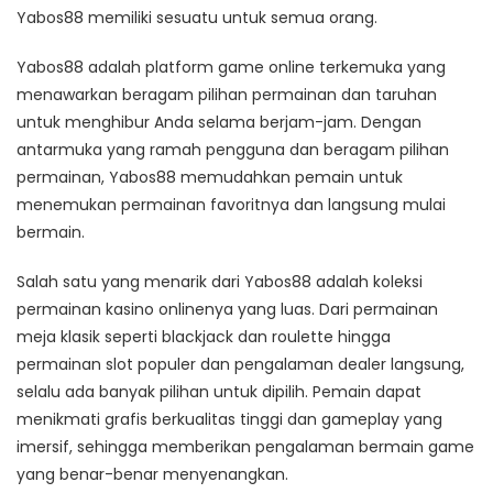
Yabos88 memiliki sesuatu untuk semua orang.
Yabos88 adalah platform game online terkemuka yang
menawarkan beragam pilihan permainan dan taruhan
untuk menghibur Anda selama berjam-jam. Dengan
antarmuka yang ramah pengguna dan beragam pilihan
permainan, Yabos88 memudahkan pemain untuk
menemukan permainan favoritnya dan langsung mulai
bermain.
Salah satu yang menarik dari Yabos88 adalah koleksi
permainan kasino onlinenya yang luas. Dari permainan
meja klasik seperti blackjack dan roulette hingga
permainan slot populer dan pengalaman dealer langsung,
selalu ada banyak pilihan untuk dipilih. Pemain dapat
menikmati grafis berkualitas tinggi dan gameplay yang
imersif, sehingga memberikan pengalaman bermain game
yang benar-benar menyenangkan.