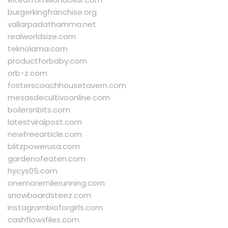
burgerkingfranchise.org
vallarpadathamma.net
realworldsize.com
teknolama.com
productforbaby.com
orb-z.com
fosterscoachhousetavern.com
mesasdecultivoonline.com
boilersnbits.com
latestviralpost.com
newfreearticle.com
blitzpowerusa.com
gardenofeaten.com
hycys05.com
onemoremilerunning.com
snowboardsteez.com
instagrambioforgirls.com
cashflowxfiles.com