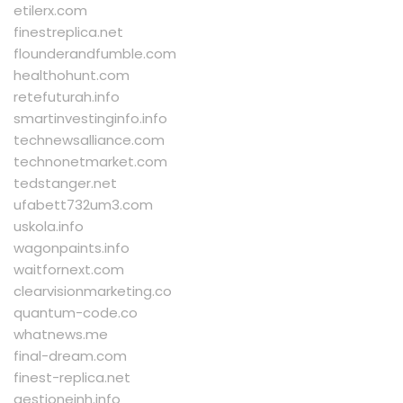
etilerx.com
finestreplica.net
flounderandfumble.com
healthohunt.com
retefuturah.info
smartinvestinginfo.info
technewsalliance.com
technonetmarket.com
tedstanger.net
ufabett732um3.com
uskola.info
wagonpaints.info
waitfornext.com
clearvisionmarketing.co
quantum-code.co
whatnews.me
final-dream.com
finest-replica.net
gestioneinh.info