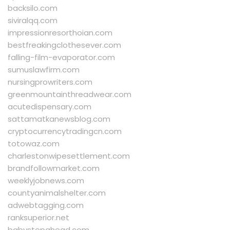
backsilo.com
siviralqq.com
impressionresorthoian.com
bestfreakingclothesever.com
falling-film-evaporator.com
sumuslawfirm.com
nursingprowriters.com
greenmountainthreadwear.com
acutedispensary.com
sattamatkanewsblog.com
cryptocurrencytradingcn.com
totowaz.com
charlestonwipesettlement.com
brandfollowmarket.com
weeklyjobnews.com
countyanimalshelter.com
adwebtagging.com
ranksuperior.net
babystepahead.com