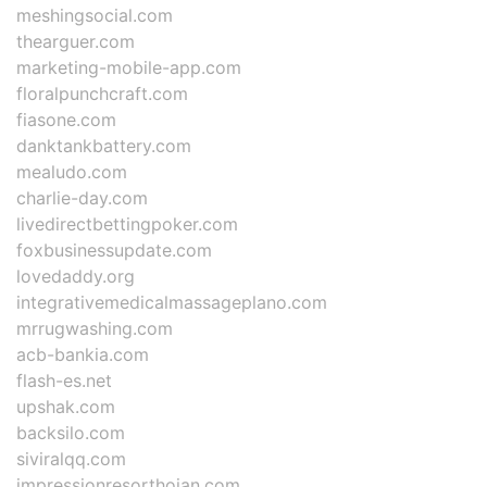
meshingsocial.com
thearguer.com
marketing-mobile-app.com
floralpunchcraft.com
fiasone.com
danktankbattery.com
mealudo.com
charlie-day.com
livedirectbettingpoker.com
foxbusinessupdate.com
lovedaddy.org
integrativemedicalmassageplano.com
mrrugwashing.com
acb-bankia.com
flash-es.net
upshak.com
backsilo.com
siviralqq.com
impressionresorthoian.com