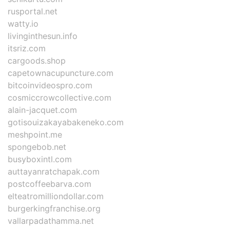
rusportal.net
watty.io
livinginthesun.info
itsriz.com
cargoods.shop
capetownacupuncture.com
bitcoinvideospro.com
cosmiccrowcollective.com
alain-jacquet.com
gotisouizakayabakeneko.com
meshpoint.me
spongebob.net
busyboxintl.com
auttayanratchapak.com
postcoffeebarva.com
elteatromilliondollar.com
burgerkingfranchise.org
vallarpadathamma.net