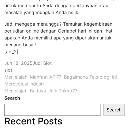
untuk membantu Anda dengan pertanyaan atau
masalah yang mungkin Anda miliki.
Jadi mengapa menunggu? Temukan kegembiraan
perjudian online dengan Ceriabet hari ini dan lihat
apakah Anda memiliki apa yang diperlukan untuk
menang besar!
[ad_2]
Jun 18, 2025
Judi Slot
Tags
slot
Post
Menjelajahi Manfaat API77: Bagaimana Teknologi Ini
Merevolusi Industri
navigation
Menjelajahi Budaya Unik Tokyo77
Search
Search
Recent Posts