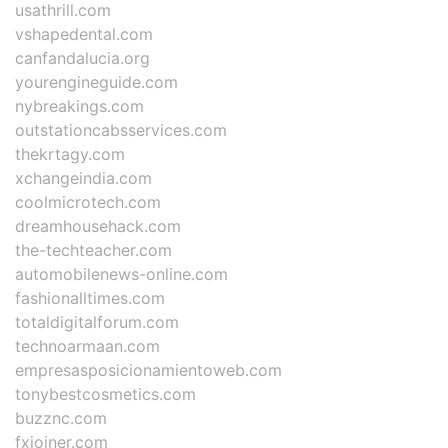
usathrill.com
vshapedental.com
canfandalucia.org
yourengineguide.com
nybreakings.com
outstationcabsservices.com
thekrtagy.com
xchangeindia.com
coolmicrotech.com
dreamhousehack.com
the-techteacher.com
automobilenews-online.com
fashionalltimes.com
totaldigitalforum.com
technoarmaan.com
empresasposicionamientoweb.com
tonybestcosmetics.com
buzznc.com
fxjoiner.com