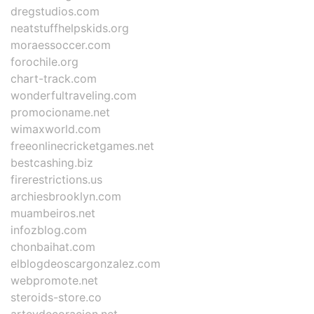
dregstudios.com
neatstuffhelpskids.org
moraessoccer.com
forochile.org
chart-track.com
wonderfultraveling.com
promocioname.net
wimaxworld.com
freeonlinecricketgames.net
bestcashing.biz
firerestrictions.us
archiesbrooklyn.com
muambeiros.net
infozblog.com
chonbaihat.com
elblogdeoscargonzalez.com
webpromote.net
steroids-store.co