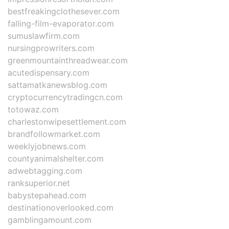
bestfreakingclothesever.com
falling-film-evaporator.com
sumuslawfirm.com
nursingprowriters.com
greenmountainthreadwear.com
acutedispensary.com
sattamatkanewsblog.com
cryptocurrencytradingcn.com
totowaz.com
charlestonwipesettlement.com
brandfollowmarket.com
weeklyjobnews.com
countyanimalshelter.com
adwebtagging.com
ranksuperior.net
babystepahead.com
destinationoverlooked.com
gamblingamount.com