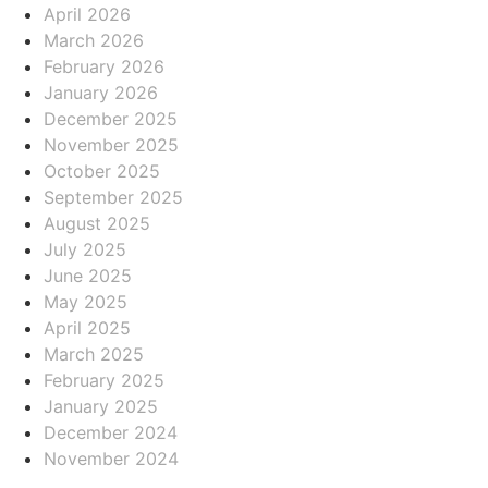
April 2026
March 2026
February 2026
January 2026
December 2025
November 2025
October 2025
September 2025
August 2025
July 2025
June 2025
May 2025
April 2025
March 2025
February 2025
January 2025
December 2024
November 2024