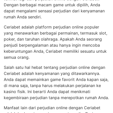
Dengan berbagai macam game untuk dipilih, Anda
dapat mengalami sensasi perjudian dari kenyamanan
rumah Anda sendiri.
Ceriabet adalah platform perjudian online populer
yang menawarkan berbagai permainan, termasuk slot,
poker, dan taruhan olahraga. Apakah Anda seorang
penjudi berpengalaman atau hanya ingin mencoba
keberuntungan Anda, Ceriabet memiliki sesuatu untuk
semua orang.
Salah satu hal hebat tentang perjudian online dengan
Ceriabet adalah kenyamanan yang ditawarkannya.
Anda dapat memainkan game favorit Anda kapan saja,
di mana saja, tanpa harus melakukan perjalanan ke
kasino fisik. Ini berarti Anda dapat menikmati
kegembiraan perjudian tanpa merepotkan rumah Anda.
Manfaat lain dari perjudian online dengan Ceriabet