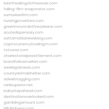
bestfreakingclothesever.com
falling-film-evaporator.com
sumuslawfirm.com
nursingprowriters.com
greenmountainthreadwear.com
acutedispensary.com
sattamatkanewsblog.com
cryptocurrencytradingcn.com
totowaz.com
charlestonwipesettlement.com
brandfollowmarket.com
weeklyjobnews.com
countyanimalshelter.com
adwebtagging.com
ranksuperior.net
babystepahead.com
destinationoverlooked.com
gamblingamount.com
hillclimbwax.com