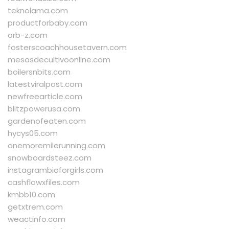
teknolama.com
productforbaby.com
orb-z.com
fosterscoachhousetavern.com
mesasdecultivoonline.com
boilersnbits.com
latestviralpost.com
newfreearticle.com
blitzpowerusa.com
gardenofeaten.com
hycys05.com
onemoremilerunning.com
snowboardsteez.com
instagrambioforgirls.com
cashflowxfiles.com
kmbb10.com
getxtrem.com
weactinfo.com