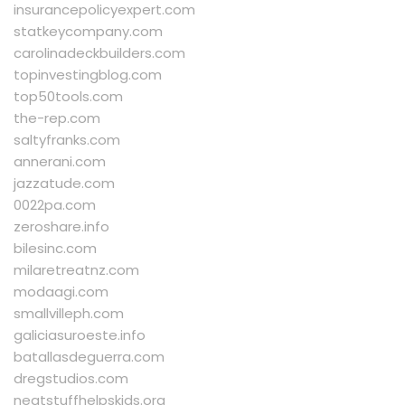
insurancepolicyexpert.com
statkeycompany.com
carolinadeckbuilders.com
topinvestingblog.com
top50tools.com
the-rep.com
saltyfranks.com
annerani.com
jazzatude.com
0022pa.com
zeroshare.info
bilesinc.com
milaretreatnz.com
modaagi.com
smallvilleph.com
galiciasuroeste.info
batallasdeguerra.com
dregstudios.com
neatstuffhelpskids.org