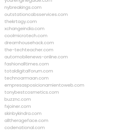
yourengineguide.com
nybreakings.com
outstationcabsservices.com
thekrtagy.com
xchangeindia.com
coolmicrotech.com
dreamhousehack.com
the-techteacher.com
automobilenews-online.com
fashionalltimes.com
totaldigitalforum.com
technoarmaan.com
empresasposicionamientoweb.com
tonybestcosmetics.com
buzznc.com
fxjoiner.com
skinbykindra.com
alltherageface.com
codenational.com