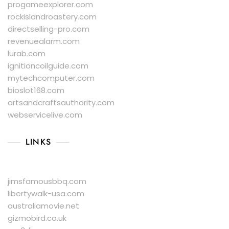
progameexplorer.com
rockislandroastery.com
directselling-pro.com
revenuealarm.com
lurab.com
ignitioncoilguide.com
mytechcomputer.com
bioslot168.com
artsandcraftsauthority.com
webservicelive.com
LINKS
jimsfamousbbq.com
libertywalk-usa.com
australiamovie.net
gizmobird.co.uk