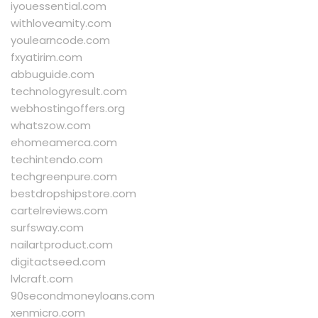
iyouessential.com
withloveamity.com
youlearncode.com
fxyatirim.com
abbuguide.com
technologyresult.com
webhostingoffers.org
whatszow.com
ehomeamerca.com
techintendo.com
techgreenpure.com
bestdropshipstore.com
cartelreviews.com
surfsway.com
nailartproduct.com
digitactseed.com
lvlcraft.com
90secondmoneyloans.com
xenmicro.com