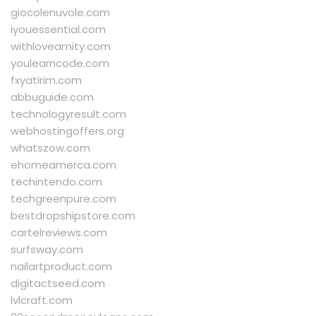
giocolenuvole.com
iyouessential.com
withloveamity.com
youlearncode.com
fxyatirim.com
abbuguide.com
technologyresult.com
webhostingoffers.org
whatszow.com
ehomeamerca.com
techintendo.com
techgreenpure.com
bestdropshipstore.com
cartelreviews.com
surfsway.com
nailartproduct.com
digitactseed.com
lvlcraft.com