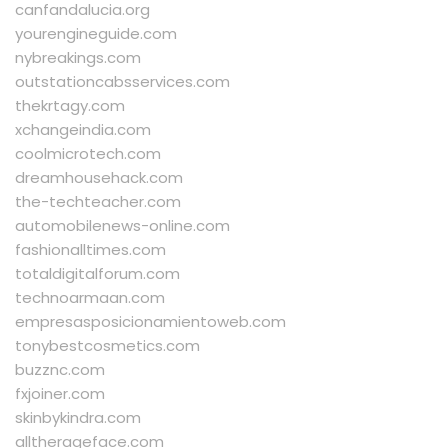
canfandalucia.org
yourengineguide.com
nybreakings.com
outstationcabsservices.com
thekrtagy.com
xchangeindia.com
coolmicrotech.com
dreamhousehack.com
the-techteacher.com
automobilenews-online.com
fashionalltimes.com
totaldigitalforum.com
technoarmaan.com
empresasposicionamientoweb.com
tonybestcosmetics.com
buzznc.com
fxjoiner.com
skinbykindra.com
alltherageface.com