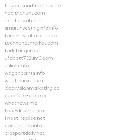
flounderandfumble.com
healthohunt.com
retefuturah.info
smartinvestinginfo.info
technewsalliance.com
technonetmarket.com
tedstanger.net
ufabett732um3.com
uskola.info
wagonpaints.info
waitfornext.com
clearvisionmarketing.co
quantum-code.co
whatnews.me
final-dream.com
finest-replica.net
gestioneinh.info
prosportdaily.net