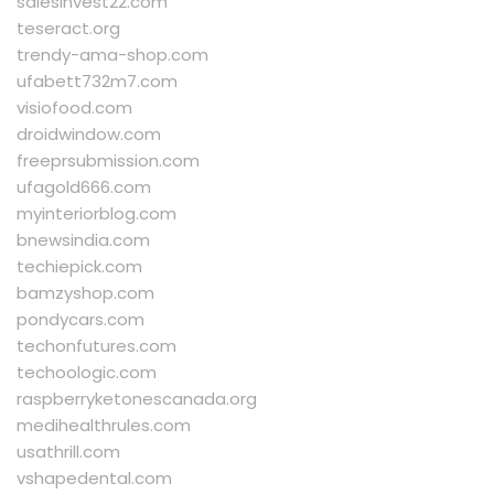
salesinvest22.com
teseract.org
trendy-ama-shop.com
ufabett732m7.com
visiofood.com
droidwindow.com
freeprsubmission.com
ufagold666.com
myinteriorblog.com
bnewsindia.com
techiepick.com
bamzyshop.com
pondycars.com
techonfutures.com
techoologic.com
raspberryketonescanada.org
medihealthrules.com
usathrill.com
vshapedental.com