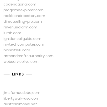
codenational.com
progameexplorer.com
rockislandroastery.com
directselling-pro.com
revenuealarm.com
lurab.com
ignitioncoilguide.com
mytechcomputer.com
bioslot168.com
artsandcraftsauthority.com
webservicelive.com
LINKS
jimsfamousbbq.com
libertywalk-usa.com
australiamovie.net