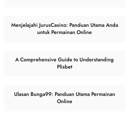
Menjelajahi JurusCasino: Panduan Utama Anda
untuk Permainan Online
A Comprehensive Guide to Understanding
Plisbet
Ulasan Bunga99: Panduan Utama Permainan
Online