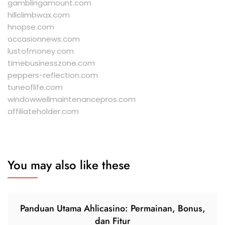
gamblingamount.com
hillclimbwax.com
hnopse.com
occasionnews.com
lustofmoney.com
timebusinesszone.com
peppers-reflection.com
tuneoflife.com
windowwellmaintenancepros.com
affiliateholder.com
You may also like these
Panduan Utama Ahlicasino: Permainan, Bonus,
dan Fitur