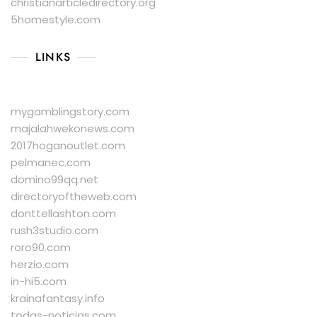
christianarticledirectory.org
5homestyle.com
LINKS
mygamblingstory.com
majalahwekonews.com
2017hoganoutlet.com
pelmanec.com
domino99qq.net
directoryoftheweb.com
donttellashton.com
rush3studio.com
roro90.com
herzio.com
in-hi5.com
krainafantasy.info
todas-noticias.com