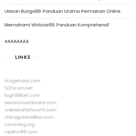
Ulasan Bunga99: Panduan Utama Permainan Online
Memahami Winlose99: Panduan Komprehensif
AAAAAAAA
LINKS
stagehubs.com
1x2forum.net
login99bet.com
secretcourtesans.com
onlinebahisforum1.com
chicagoheadline.com
camming.org
rajalion88.com