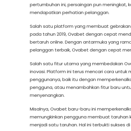
pertumbuhan ini, persaingan pun meningkat, k
mendapatkan perhatian pelanggan.
Salah satu platform yang membuat gebrakan di 
pada tahun 2019, Ovabet dengan cepat menda
bertaruh online. Dengan antarmuka yang rama
pelanggan terbaik, Ovabet dengan cepat menj
Salah satu fitur utama yang membedakan Ova
inovasi. Platform ini terus mencari cara unt
penggunanya, baik itu dengan memperkenalka
pengguna, atau menambahkan fitur baru unt
menyenangkan.
Misalnya, Ovabet baru-baru ini memperkenalka
memungkinkan pengguna membuat taruhan kh
menjadi satu taruhan. Hal ini terbukti sukse