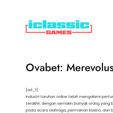
Skip
to
content
Ovabet: Merevolusi
[ad_1]
Industri taruhan online telah mengalami per
terakhir, dengan semakin banyak orang yang 
pada acara olahraga, permainan kasino, dan b