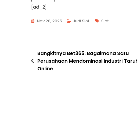
[ad_2]
Tags
Nov 28, 2025
Judi Slot
Slot
Post
Bangkitnya Bet365: Bagaimana Satu
Perusahaan Mendominasi Industri Taru
navigation
Online