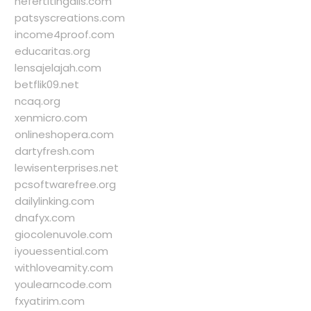
nefertitingalls.com
patsyscreations.com
income4proof.com
educaritas.org
lensajelajah.com
betflik09.net
ncaq.org
xenmicro.com
onlineshopera.com
dartyfresh.com
lewisenterprises.net
pcsoftwarefree.org
dailylinking.com
dnafyx.com
giocolenuvole.com
iyouessential.com
withloveamity.com
youlearncode.com
fxyatirim.com