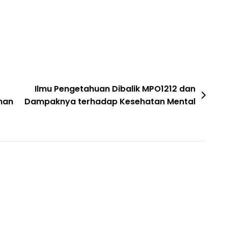
Ilmu Pengetahuan Dibalik MPO1212 dan
han
Dampaknya terhadap Kesehatan Mental