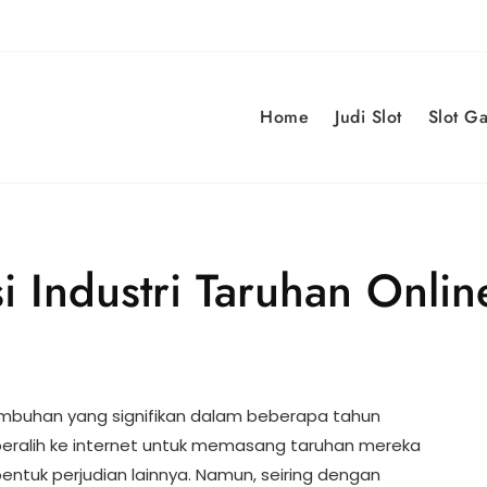
Home
Judi Slot
Slot G
 Industri Taruhan Onlin
tumbuhan yang signifikan dalam beberapa tahun
beralih ke internet untuk memasang taruhan mereka
entuk perjudian lainnya. Namun, seiring dengan