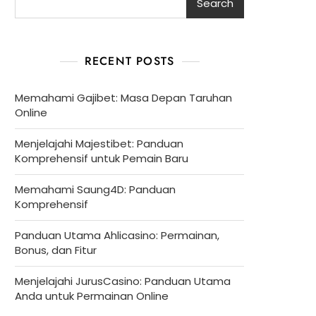
Search
RECENT POSTS
Memahami Gajibet: Masa Depan Taruhan
Online
Menjelajahi Majestibet: Panduan
Komprehensif untuk Pemain Baru
Memahami Saung4D: Panduan
Komprehensif
Panduan Utama Ahlicasino: Permainan,
Bonus, dan Fitur
Menjelajahi JurusCasino: Panduan Utama
Anda untuk Permainan Online