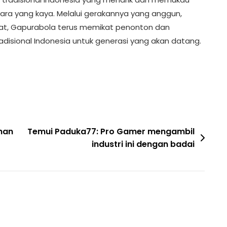
ra yang kaya. Melalui gerakannya yang anggun,
at, Gapurabola terus memikat penonton dan
adisional Indonesia untuk generasi yang akan datang.
uhan
Temui Paduka77: Pro Gamer mengambil
industri ini dengan badai