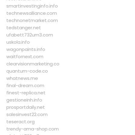
smartinvestinginfo.info
technewsalliance.com
technonetmarket.com
tedstanger.net
ufabett732um3.com
uskola.info
wagonpaints.info
waitfornext.com
clearvisionmarketing.co
quantum-code.co
whatnews.me
final-dream.com
finest-replica.net
gestioneinh.info
prosportdaily.net
salesinvest22.com
teseract.org
trendy-ama-shop.com