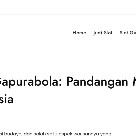
Home
Judi Slot
Slot G
Gapurabola: Pandangan M
sia
si budaya, dan salah satu aspek warisannya yang