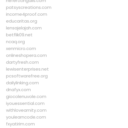
nefertitingalls.com
patsyscreations.com
income4proof.com
educaritas.org
lensajelajah.com
betflik09.net
ncaq.org
xenmicro.com
onlineshopera.com
dartyfresh.com
lewisenterprises.net
pcsoftwarefree.org
dailylinking.com
dnafyx.com
giocolenuvole.com
iyouessential.com
withloveamity.com
youlearncode.com
fxyatirim.com