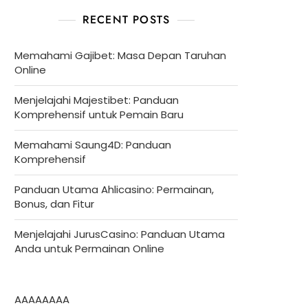
RECENT POSTS
Memahami Gajibet: Masa Depan Taruhan
Online
Menjelajahi Majestibet: Panduan
Komprehensif untuk Pemain Baru
Memahami Saung4D: Panduan
Komprehensif
Panduan Utama Ahlicasino: Permainan,
Bonus, dan Fitur
Menjelajahi JurusCasino: Panduan Utama
Anda untuk Permainan Online
AAAAAAAA