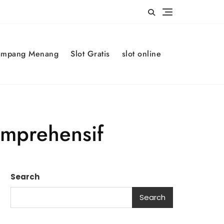
ampang Menang
Slot Gratis
slot online
omprehensif
Search
Search