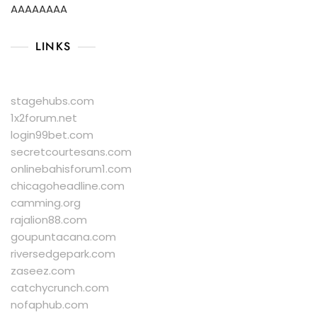
AAAAAAAA
LINKS
stagehubs.com
1x2forum.net
login99bet.com
secretcourtesans.com
onlinebahisforum1.com
chicagoheadline.com
camming.org
rajalion88.com
goupuntacana.com
riversedgepark.com
zaseez.com
catchycrunch.com
nofaphub.com