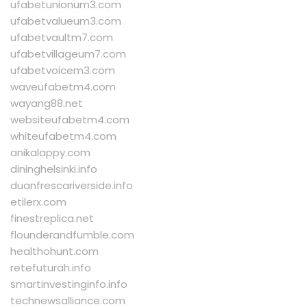
ufabetunionum3.com
ufabetvalueum3.com
ufabetvaultm7.com
ufabetvillageum7.com
ufabetvoicem3.com
waveufabetm4.com
wayang88.net
websiteufabetm4.com
whiteufabetm4.com
anikalappy.com
dininghelsinki.info
duanfrescariverside.info
etilerx.com
finestreplica.net
flounderandfumble.com
healthohunt.com
retefuturah.info
smartinvestinginfo.info
technewsalliance.com