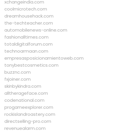
xchangeindia.com
coolmicrotech.com
dreamhousehack.com
the-techteacher.com
automobilenews-online.com
fashionalltimes.com
totaldigitalforum.com
technoarmaan.com
empresasposicionamientoweb.com
tonybestcosmetics.com
buzznc.com
fxjoiner.com
skinbykindra.com
alltherageface.com
codenational.com
progameexplorer.com
rockislandroastery.com
directselling-pro.com
revenuealarm.com