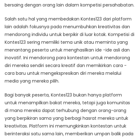
bersaing dengan orang lain dalam kompetisi persahabatan.
Salah satu hal yang membedakan Kontes123 dari platform
lain adalah fokusnya pada menumbuhkan kreativitas dan
mendorong individu untuk berpikir di luar kotak. Kompetisi di
Kontes123 sering memiliki tema unik atau meminta yang
menantang peserta untuk menghasilkan ide -ide asli dan
inovatif. Ini mendorong para kontestan untuk mendorong
diri mereka sendiri secara kreatif dan memikirkan cara -
cara baru untuk mengekspresikan diri mereka melalui
media yang mereka pilih.
Bagi banyak peserta, Kontes123 bukan hanya platform
untuk menampilkan bakat mereka, tetapi juga komunitas
di mana mereka dapat terhubung dengan orang-orang
yang berpikiran sama yang berbagi hasrat mereka untuk
kreativitas. Platform ini memungkinkan kontestan untuk
berinteraksi satu sama lain, memberikan umpan balik pada