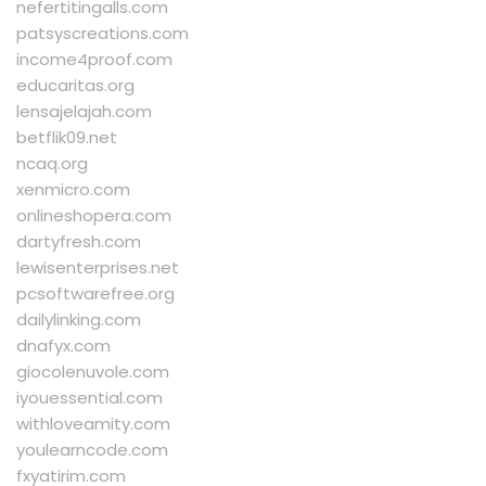
nefertitingalls.com
patsyscreations.com
income4proof.com
educaritas.org
lensajelajah.com
betflik09.net
ncaq.org
xenmicro.com
onlineshopera.com
dartyfresh.com
lewisenterprises.net
pcsoftwarefree.org
dailylinking.com
dnafyx.com
giocolenuvole.com
iyouessential.com
withloveamity.com
youlearncode.com
fxyatirim.com