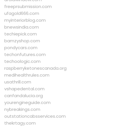
freeprsubmission.com
ufagold666.com
myinteriorblog.com
bnewsindia.com
techiepick.com
bamzyshop.com
pondycars.com
techonfutures.com
techoologic.com
raspberryketonescanada.org
medihealthrules.com
usathrill.com
vshapedental.com
canfandalucia.org
yourengineguide.com
nybreakings.com
outstationcabsservices.com
thekrtagy.com