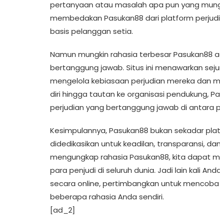
pertanyaan atau masalah apa pun yang mungki
membedakan Pasukan88 dari platform perjud
basis pelanggan setia.
Namun mungkin rahasia terbesar Pasukan88 a
bertanggung jawab. Situs ini menawarkan se
mengelola kebiasaan perjudian mereka dan me
diri hingga tautan ke organisasi pendukung,
perjudian yang bertanggung jawab di antara 
Kesimpulannya, Pasukan88 bukan sekadar platfo
didedikasikan untuk keadilan, transparansi, 
mengungkap rahasia Pasukan88, kita dapat m
para penjudi di seluruh dunia. Jadi lain kal
secara online, pertimbangkan untuk mencob
beberapa rahasia Anda sendiri.
[ad_2]