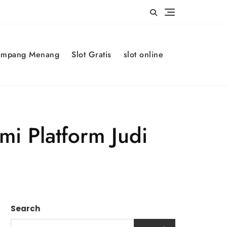
ampang Menang
Slot Gratis
slot online
i Platform Judi
Search