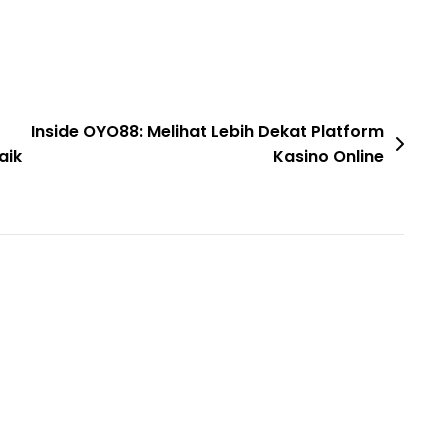
Inside OYO88: Melihat Lebih Dekat Platform
aik
Kasino Online