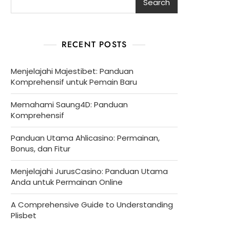
Search
RECENT POSTS
Menjelajahi Majestibet: Panduan
Komprehensif untuk Pemain Baru
Memahami Saung4D: Panduan
Komprehensif
Panduan Utama Ahlicasino: Permainan,
Bonus, dan Fitur
Menjelajahi JurusCasino: Panduan Utama
Anda untuk Permainan Online
A Comprehensive Guide to Understanding
Plisbet