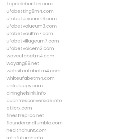
topceleberites.com
ufabetting8m4.com
ufabetunionum3.com
ufabetvalueum3.com
ufabetvaultm7.com
ufabetvillageum7.com
ufabetvoicem3.com
waveufabetm4.com
wayang88.net
websiteufabetm4.com
whiteufabetm4.com
anikalappy.com
dininghelsinki.info
duanfrescariverside.info
etilerx.com
finestreplica.net
flounderandfumble.com
healthohunt.com
retefuturah.info