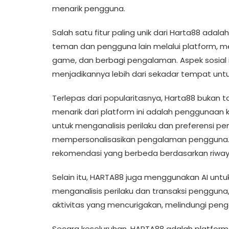
menarik pengguna.
Salah satu fitur paling unik dari Harta88 ad
teman dan pengguna lain melalui platform, 
game, dan berbagi pengalaman. Aspek sosial 
menjadikannya lebih dari sekadar tempat unt
Terlepas dari popularitasnya, Harta88 bukan t
menarik dari platform ini adalah penggunaa
untuk menganalisis perilaku dan preferensi 
mempersonalisasikan pengalaman pengguna. I
rekomendasi yang berbeda berdasarkan riway
Selain itu, HARTA88 juga menggunakan AI un
menganalisis perilaku dan transaksi pengguna,
aktivitas yang mencurigakan, melindungi peng
Secara keseluruhan, HARTA88 adalah platform