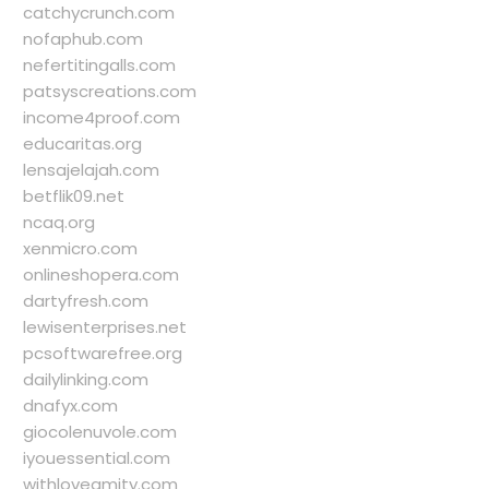
catchycrunch.com
nofaphub.com
nefertitingalls.com
patsyscreations.com
income4proof.com
educaritas.org
lensajelajah.com
betflik09.net
ncaq.org
xenmicro.com
onlineshopera.com
dartyfresh.com
lewisenterprises.net
pcsoftwarefree.org
dailylinking.com
dnafyx.com
giocolenuvole.com
iyouessential.com
withloveamity.com