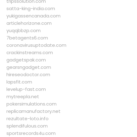
tripssolution.com
satta-king-india.com
yukigassencanada.com
articlehorizone.com
yuqqbbzp.com
7betagents6.com
coronavirusuptodate.com
crackinstreams.com
gadgetspak.com
gearsngadget.com
hireseodoctor.com
lapsfit.com
levelup-fast.com
mytreepla.net
pokersimulations.com
replicamanufactory.net
rezultate-loto.info
splendifulous.com
sportsrecords4u.com