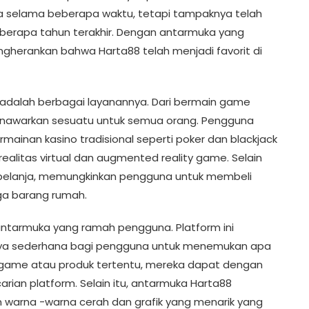
ada selama beberapa waktu, tetapi tampaknya telah
erapa tahun terakhir. Dengan antarmuka yang
ngherankan bahwa Harta88 telah menjadi favorit di
 adalah berbagai layanannya. Dari bermain game
menawarkan sesuatu untuk semua orang. Pengguna
mainan kasino tradisional seperti poker dan blackjack
ealitas virtual dan augmented reality game. Selain
 belanja, memungkinkan pengguna untuk membeli
gga barang rumah.
 antarmuka yang ramah pengguna. Platform ini
nya sederhana bagi pengguna untuk menemukan apa
 game atau produk tertentu, mereka dapat dengan
an platform. Selain itu, antarmuka Harta88
n warna -warna cerah dan grafik yang menarik yang