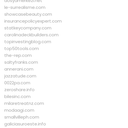
dosyamerkezi.net
le-surrealisme.com
showcasebeauty.com
insurancepolicyexpert.com
statkeycompany.com
carolinadeckbuilders.com
topinvestingblog.com
top50tools.com
the-rep.com
saltyfranks.com
annerani.com
jazzatude.com
0022pa.com
zeroshare.info
bilesinc.com
milaretreatnz.com
modaagi.com
smallvilleph.com
galiciasuroeste.info