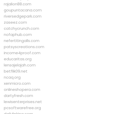
rajalion88.com
goupuntacana.com
riversedgepark.com
zaseez.com
catchycrunch.com
nofaphub.com
nefertitingalls.com
patsyscreations.com
income4proof.com
educaritas.org
lensajelajah.com
betflik09.net
ncaq.org
xenmicro.com
onlineshopera.com
dartyfresh.com
lewisenterprises.net
pcsoftwarefree.org
dailylinking.com