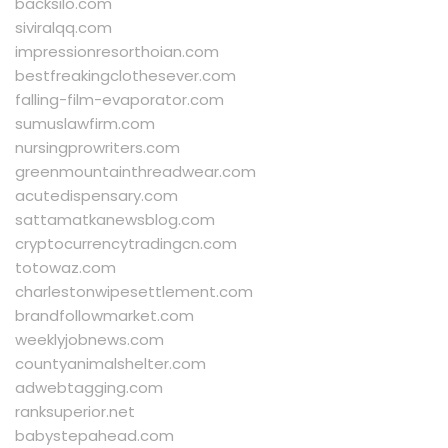
backsilo.com
siviralqq.com
impressionresorthoian.com
bestfreakingclothesever.com
falling-film-evaporator.com
sumuslawfirm.com
nursingprowriters.com
greenmountainthreadwear.com
acutedispensary.com
sattamatkanewsblog.com
cryptocurrencytradingcn.com
totowaz.com
charlestonwipesettlement.com
brandfollowmarket.com
weeklyjobnews.com
countyanimalshelter.com
adwebtagging.com
ranksuperior.net
babystepahead.com