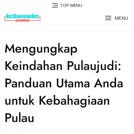
Skip
TOP MENU
to
content
MENU
Mengungkap
Keindahan Pulaujudi:
Panduan Utama Anda
untuk Kebahagiaan
Pulau