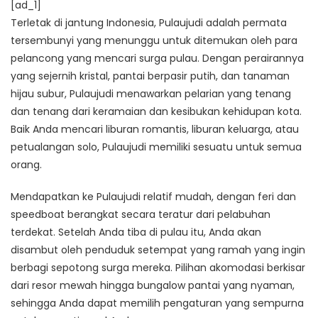
[ad_1]
Terletak di jantung Indonesia, Pulaujudi adalah permata
tersembunyi yang menunggu untuk ditemukan oleh para
pelancong yang mencari surga pulau. Dengan perairannya
yang sejernih kristal, pantai berpasir putih, dan tanaman
hijau subur, Pulaujudi menawarkan pelarian yang tenang
dan tenang dari keramaian dan kesibukan kehidupan kota.
Baik Anda mencari liburan romantis, liburan keluarga, atau
petualangan solo, Pulaujudi memiliki sesuatu untuk semua
orang.
Mendapatkan ke Pulaujudi relatif mudah, dengan feri dan
speedboat berangkat secara teratur dari pelabuhan
terdekat. Setelah Anda tiba di pulau itu, Anda akan
disambut oleh penduduk setempat yang ramah yang ingin
berbagi sepotong surga mereka. Pilihan akomodasi berkisar
dari resor mewah hingga bungalow pantai yang nyaman,
sehingga Anda dapat memilih pengaturan yang sempurna