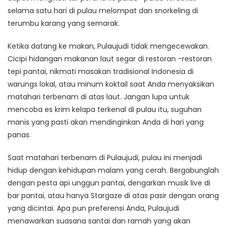
selama satu hari di pulau melompat dan snorkeling di
terumbu karang yang semarak.
Ketika datang ke makan, Pulaujudi tidak mengecewakan.
Cicipi hidangan makanan laut segar di restoran -restoran
tepi pantai, nikmati masakan tradisional Indonesia di
warungs lokal, atau minum koktail saat Anda menyaksikan
matahari terbenam di atas laut. Jangan lupa untuk
mencoba es krim kelapa terkenal di pulau itu, suguhan
manis yang pasti akan mendinginkan Anda di hari yang
panas.
Saat matahari terbenam di Pulaujudi, pulau ini menjadi
hidup dengan kehidupan malam yang cerah. Bergabunglah
dengan pesta api unggun pantai, dengarkan musik live di
bar pantai, atau hanya Stargaze di atas pasir dengan orang
yang dicintai. Apa pun preferensi Anda, Pulaujudi
menawarkan suasana santai dan ramah yang akan