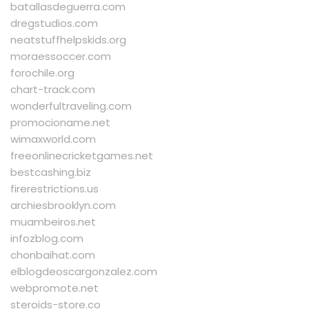
batallasdeguerra.com
dregstudios.com
neatstuffhelpskids.org
moraessoccer.com
forochile.org
chart-track.com
wonderfultraveling.com
promocioname.net
wimaxworld.com
freeonlinecricketgames.net
bestcashing.biz
firerestrictions.us
archiesbrooklyn.com
muambeiros.net
infozblog.com
chonbaihat.com
elblogdeoscargonzalez.com
webpromote.net
steroids-store.co