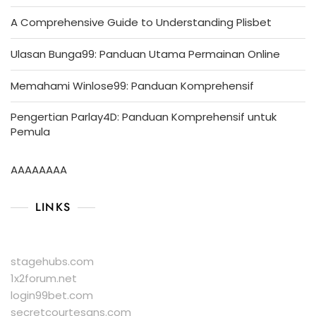
A Comprehensive Guide to Understanding Plisbet
Ulasan Bunga99: Panduan Utama Permainan Online
Memahami Winlose99: Panduan Komprehensif
Pengertian Parlay4D: Panduan Komprehensif untuk
Pemula
AAAAAAAA
LINKS
stagehubs.com
1x2forum.net
login99bet.com
secretcourtesans.com