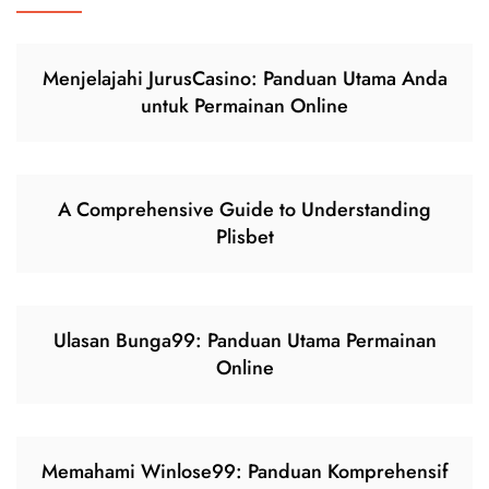
Menjelajahi JurusCasino: Panduan Utama Anda
untuk Permainan Online
A Comprehensive Guide to Understanding
Plisbet
Ulasan Bunga99: Panduan Utama Permainan
Online
Memahami Winlose99: Panduan Komprehensif