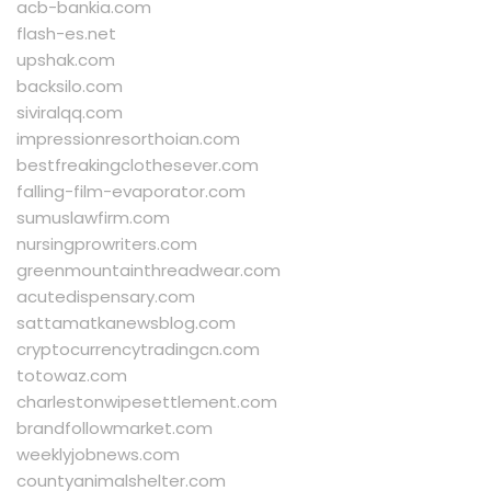
acb-bankia.com
flash-es.net
upshak.com
backsilo.com
siviralqq.com
impressionresorthoian.com
bestfreakingclothesever.com
falling-film-evaporator.com
sumuslawfirm.com
nursingprowriters.com
greenmountainthreadwear.com
acutedispensary.com
sattamatkanewsblog.com
cryptocurrencytradingcn.com
totowaz.com
charlestonwipesettlement.com
brandfollowmarket.com
weeklyjobnews.com
countyanimalshelter.com