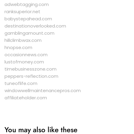
adwebtagging.com
ranksuperior.net
babystepahead.com
destinationoverlooked.com
gamblingamount.com
hillclimbwax.com
hnopse.com
occasionnews.com
lustofmoney.com
timebusinesszone.com
peppers-reflection.com
tuneoflife.com
windowwellmaintenancepros.com
affiliateholder.com
You may also like these