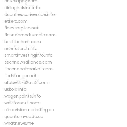
anikalappy.com
dininghelsinki.info
duanfrescariverside.info
etilerx.com
finestreplica.net
flounderandfumble.com
healthohunt.com
retefuturah.info
smartinvestinginfo.info
technewsalliance.com
technonetmarket.com
tedstanger.net
ufabett732um3.com
uskola.info
wagonpaints.info
waitfornext.com
clearvisionmarketing.co
quantum-code.co
whatnews.me