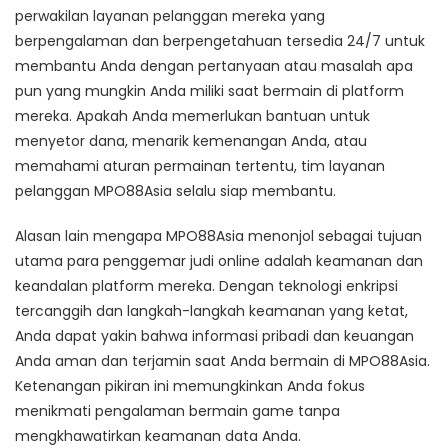
perwakilan layanan pelanggan mereka yang
berpengalaman dan berpengetahuan tersedia 24/7 untuk
membantu Anda dengan pertanyaan atau masalah apa
pun yang mungkin Anda miliki saat bermain di platform
mereka. Apakah Anda memerlukan bantuan untuk
menyetor dana, menarik kemenangan Anda, atau
memahami aturan permainan tertentu, tim layanan
pelanggan MPO88Asia selalu siap membantu.
Alasan lain mengapa MPO88Asia menonjol sebagai tujuan
utama para penggemar judi online adalah keamanan dan
keandalan platform mereka. Dengan teknologi enkripsi
tercanggih dan langkah-langkah keamanan yang ketat,
Anda dapat yakin bahwa informasi pribadi dan keuangan
Anda aman dan terjamin saat Anda bermain di MPO88Asia.
Ketenangan pikiran ini memungkinkan Anda fokus
menikmati pengalaman bermain game tanpa
mengkhawatirkan keamanan data Anda.