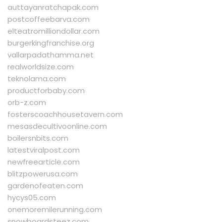
auttayanratchapak.com
postcoffeebarva.com
elteatromilliondollar.com
burgerkingfranchise.org
vallarpadathamma.net
realworldsize.com
teknolama.com
productforbaby.com
orb-z.com
fosterscoachhousetavern.com
mesasdecultivoonline.com
boilersnbits.com
latestviralpost.com
newfreearticle.com
blitzpowerusa.com
gardenofeaten.com
hycys05.com
onemoremilerunning.com
snowboardsteez.com