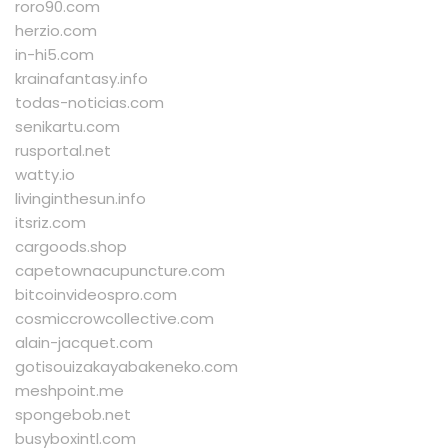
roro90.com
herzio.com
in-hi5.com
krainafantasy.info
todas-noticias.com
senikartu.com
rusportal.net
watty.io
livinginthesun.info
itsriz.com
cargoods.shop
capetownacupuncture.com
bitcoinvideospro.com
cosmiccrowcollective.com
alain-jacquet.com
gotisouizakayabakeneko.com
meshpoint.me
spongebob.net
busyboxintl.com