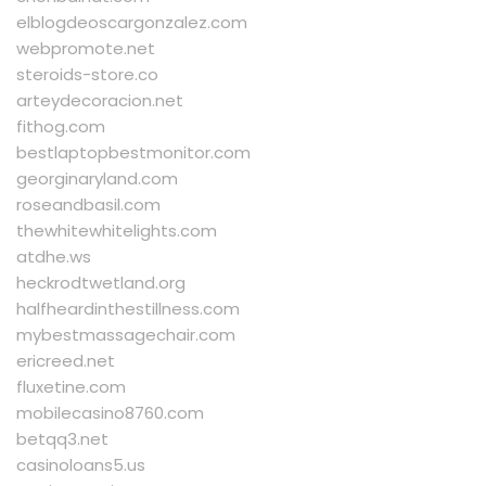
elblogdeoscargonzalez.com
webpromote.net
steroids-store.co
arteydecoracion.net
fithog.com
bestlaptopbestmonitor.com
georginaryland.com
roseandbasil.com
thewhitewhitelights.com
atdhe.ws
heckrodtwetland.org
halfheardinthestillness.com
mybestmassagechair.com
ericreed.net
fluxetine.com
mobilecasino8760.com
betqq3.net
casinoloans5.us