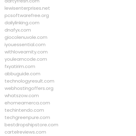
dartyfresh.com
lewisenterprises.net
pcsoftwarefree.org
dailylinking.com
dnafyx.com
giocolenuvole.com
iyouessential.com
withloveamity.com
youlearncode.com
fxyatirim.com
abbuguide.com
technologyresult.com
webhostingoffers.org
whatszow.com
ehomeamerca.com
techintendo.com
techgreenpure.com
bestdropshipstore.com
cartelreviews.com