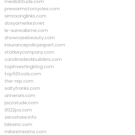
mediatitude.com
prewarmotorcycles.com
simracinglinks.com
dosyamerkezi.net
le-surrealisme.com
showcasebeauty.com
insurancepolicyexpert.com
statkeycompany.com
carolinadeckbuilders.com
topinvestingblog.com
top50tools.com
the-rep.com
saltyfranks.com
annerani.com
jazzatude.com
0022pa.com
zeroshare.info
bilesinc.com
milaretreatnz.com