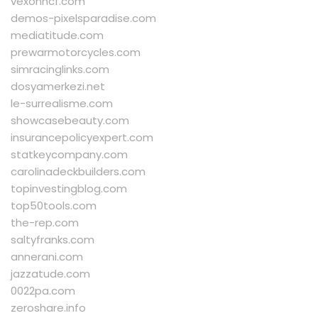
vexonhcf.com
demos-pixelsparadise.com
mediatitude.com
prewarmotorcycles.com
simracinglinks.com
dosyamerkezi.net
le-surrealisme.com
showcasebeauty.com
insurancepolicyexpert.com
statkeycompany.com
carolinadeckbuilders.com
topinvestingblog.com
top50tools.com
the-rep.com
saltyfranks.com
annerani.com
jazzatude.com
0022pa.com
zeroshare.info