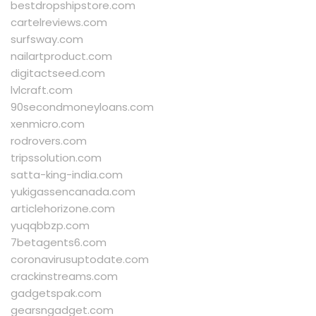
bestdropshipstore.com
cartelreviews.com
surfsway.com
nailartproduct.com
digitactseed.com
lvlcraft.com
90secondmoneyloans.com
xenmicro.com
rodrovers.com
tripssolution.com
satta-king-india.com
yukigassencanada.com
articlehorizone.com
yuqqbbzp.com
7betagents6.com
coronavirusuptodate.com
crackinstreams.com
gadgetspak.com
gearsngadget.com