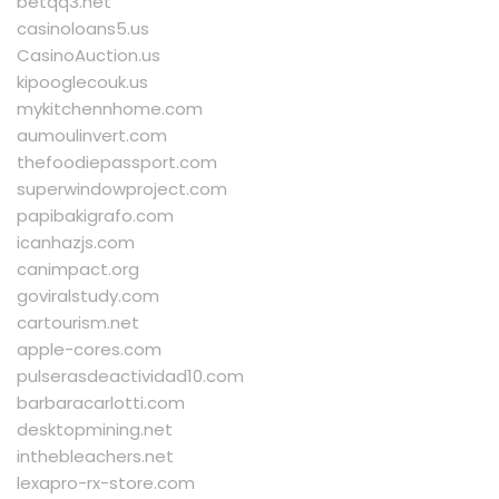
betqq3.net
casinoloans5.us
CasinoAuction.us
kipooglecouk.us
mykitchennhome.com
aumoulinvert.com
thefoodiepassport.com
superwindowproject.com
papibakigrafo.com
icanhazjs.com
canimpact.org
goviralstudy.com
cartourism.net
apple-cores.com
pulserasdeactividad10.com
barbaracarlotti.com
desktopmining.net
inthebleachers.net
lexapro-rx-store.com