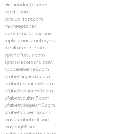
hireseodoctor.com
lapsfit.com
levelup-fast.com
mytreepla.net
pokersimulations.com
replicamanufactory.net
rezultate-loto.info
splendifulous.com
sportsrecords4u.com
topceleberites.com
ufabetting8m4.com
ufabetunionum3.com
ufabetvalueum3.com
ufabetvaultm7.com
ufabetvillageum7.com
ufabetvoicem3.com
waveufabetm4.com
wayang88.net
websiteufabetm4.com