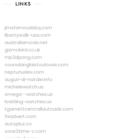
LINKS
jimsfamousbbq.com
libertywalk-usa.com
australiamovie.net
gizmobird.co.uk
mp3djsong.com
coursdanglaistoulouse.com
neptunuslex.com
auguri-di-natale.info
michelewatch.us
omega--watches.us
breitling-watches.us
tgarnettcentrallautoads.com
fixadvert.com
autopluz.co
save3time-c.com