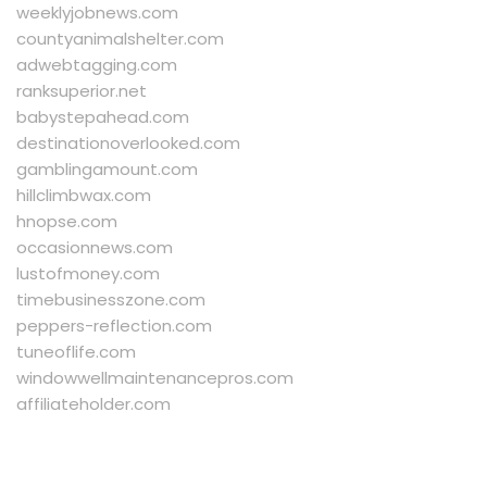
weeklyjobnews.com
countyanimalshelter.com
adwebtagging.com
ranksuperior.net
babystepahead.com
destinationoverlooked.com
gamblingamount.com
hillclimbwax.com
hnopse.com
occasionnews.com
lustofmoney.com
timebusinesszone.com
peppers-reflection.com
tuneoflife.com
windowwellmaintenancepros.com
affiliateholder.com