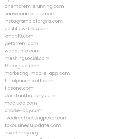
onemoremilerunning.com
snowboardsteez.com
instagrambioforgirls.com
cashflowxfiles.com
kmbb10.com
getxtrem.com
weactinfo.com
meshingsocial.com
thearguer.com
marketing-mobile-app.com
floralpunchcraft.com
fiasone.com
danktankbattery.com
mealudo.com
charlie-day.com
livedirectbettingpoker.com
foxbusinessupdate.com
lovedaddy.org