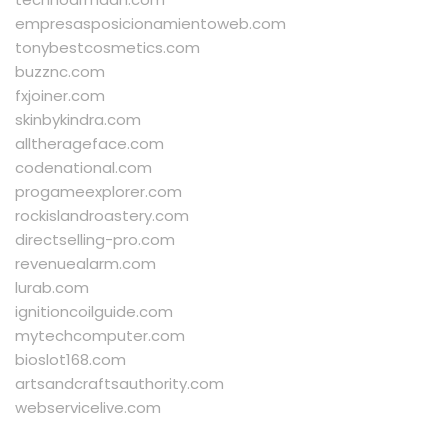
empresasposicionamientoweb.com
tonybestcosmetics.com
buzznc.com
fxjoiner.com
skinbykindra.com
alltherageface.com
codenational.com
progameexplorer.com
rockislandroastery.com
directselling-pro.com
revenuealarm.com
lurab.com
ignitioncoilguide.com
mytechcomputer.com
bioslot168.com
artsandcraftsauthority.com
webservicelive.com