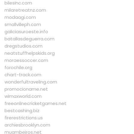
bilesinc.com
milaretreatnz.com
modaagi.com
smallvilleph.com
galiciasuroeste.info
batallasdeguerra.com
dregstudios.com
neatstuffhelpskids.org
moraessoccer.com
forochile.org
chart-track.com
wonderfultraveling.com
promocioname.net
wimaxworld.com
freeonlinecricketgames.net
bestcashing.biz
firerestrictions.us
archiesbrooklyn.com
muambeiros.net