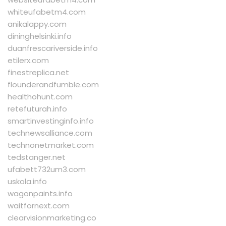
whiteufabetm4.com
anikalappy.com
dininghelsinki.info
duanfrescariverside.info
etilerx.com
finestreplica.net
flounderandfumble.com
healthohunt.com
retefuturah.info
smartinvestinginfo.info
technewsalliance.com
technonetmarket.com
tedstanger.net
ufabett732um3.com
uskola.info
wagonpaints.info
waitfornext.com
clearvisionmarketing.co