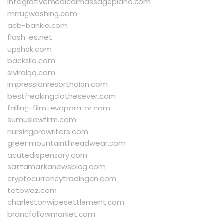
integrativemedicalmassageplano.com
mrrugwashing.com
acb-bankia.com
flash-es.net
upshak.com
backsilo.com
siviralqq.com
impressionresorthoian.com
bestfreakingclothesever.com
falling-film-evaporator.com
sumuslawfirm.com
nursingprowriters.com
greenmountainthreadwear.com
acutedispensary.com
sattamatkanewsblog.com
cryptocurrencytradingcn.com
totowaz.com
charlestonwipesettlement.com
brandfollowmarket.com