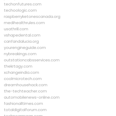
techonfutures.com
techoologic.com
raspberryketonescanada.org
medihealthrules.com
usathrill.com
vshapedental.com
canfandalucia.org
yourengineguide.com
nybreakings.com
outstationcabsservices.com
thekrtagy.com
xchangeindia.com
coolmicrotech.com
dreamhousehack.com
the-techteacher.com
automobilenews-online.com
fashionalltimes.com
totaldigitalforum.com
technoarmaan.com