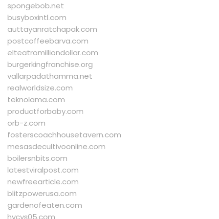
spongebob.net
busyboxintl.com
auttayanratchapak.com
postcoffeebarva.com
elteatromilliondollar.com
burgerkingfranchise.org
vallarpadathamma.net
realworldsize.com
teknolama.com
productforbaby.com
orb-z.com
fosterscoachhousetavern.com
mesasdecultivoonline.com
boilersnbits.com
latestviralpost.com
newfreearticle.com
blitzpowerusa.com
gardenofeaten.com
hycys05.com