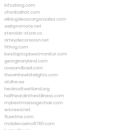
infozblog.com
chonbaihat.com
elblogdeoscargonzalez.com
webpromote.net
steroids-store.co
arteydecoracion.net
fithog.com
bestlaptopbestmonitor.com
georginaryland.com
roseandbasil.com
thewhitewhitelights.com
atdhe.ws
heckrodtwetland.org
halfheardinthestillness.com
mybestmassagechair.com
ericreed.net
fluxetine.com
mobilecasino8760.com