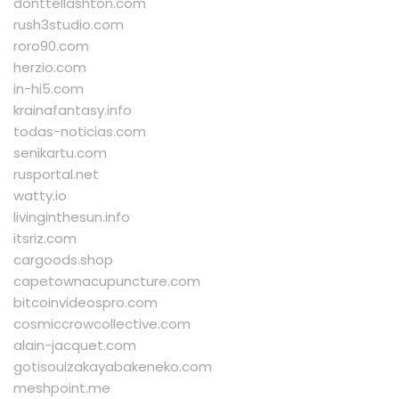
donttellashton.com
rush3studio.com
roro90.com
herzio.com
in-hi5.com
krainafantasy.info
todas-noticias.com
senikartu.com
rusportal.net
watty.io
livinginthesun.info
itsriz.com
cargoods.shop
capetownacupuncture.com
bitcoinvideospro.com
cosmiccrowcollective.com
alain-jacquet.com
gotisouizakayabakeneko.com
meshpoint.me