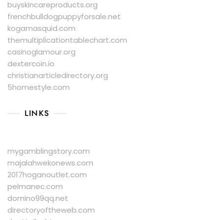
buyskincareproducts.org
frenchbulldogpuppyforsale.net
kogamasquid.com
themultiplicationtablechart.com
casinoglamour.org
dextercoin.io
christianarticledirectory.org
5homestyle.com
LINKS
mygamblingstory.com
majalahwekonews.com
2017hoganoutlet.com
pelmanec.com
domino99qq.net
directoryoftheweb.com