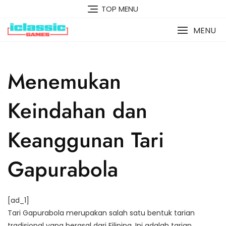
Skip
TOP MENU
to
content
MENU
Menemukan
Keindahan dan
Keanggunan Tari
Gapurabola
[ad_1]
Tari Gapurabola merupakan salah satu bentuk tarian
tradisional yang berasal dari Filipina. Ini adalah tarian