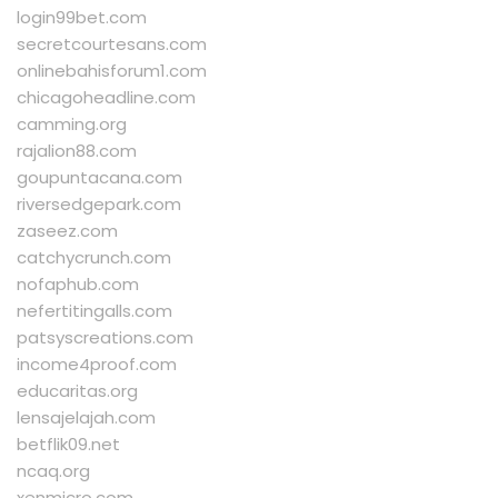
login99bet.com
secretcourtesans.com
onlinebahisforum1.com
chicagoheadline.com
camming.org
rajalion88.com
goupuntacana.com
riversedgepark.com
zaseez.com
catchycrunch.com
nofaphub.com
nefertitingalls.com
patsyscreations.com
income4proof.com
educaritas.org
lensajelajah.com
betflik09.net
ncaq.org
xenmicro.com