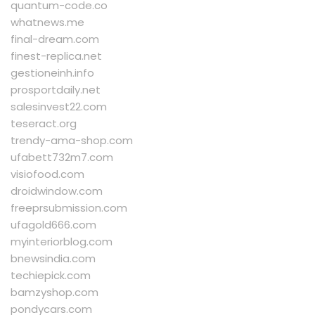
quantum-code.co
whatnews.me
final-dream.com
finest-replica.net
gestioneinh.info
prosportdaily.net
salesinvest22.com
teseract.org
trendy-ama-shop.com
ufabett732m7.com
visiofood.com
droidwindow.com
freeprsubmission.com
ufagold666.com
myinteriorblog.com
bnewsindia.com
techiepick.com
bamzyshop.com
pondycars.com