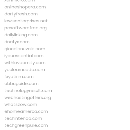
onlineshopera.com
dartyfresh.com
lewisenterprises.net
pcsoftwarefree.org
dailylinking.com
dnafyx.com
giocolenuvole.com
iyouessential.com
withloveamity.com
youlearncode.com
fxyatirim.com
abbuguide.com
technologyresult.com
webhostingoffers.org
whatszow.com
ehomeamerca.com
techintendo.com
techgreenpure.com