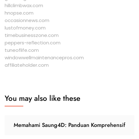
hillclimbwax.com
hnopse.com
occasionnews.com
lustofmoney.com
timebusinesszone.com
peppers-reflection.com
tuneoflife.com
windowwellmaintenancepros.com
affiliateholder.com
You may also like these
Memahami Saung4D: Panduan Komprehensif