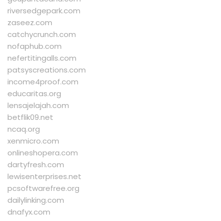
riversedgepark.com
zaseez.com
catchycrunch.com
nofaphub.com
nefertitingalls.com
patsyscreations.com
income4proof.com
educaritas.org
lensajelajah.com
betflik09.net
ncaq.org
xenmicro.com
onlineshopera.com
dartyfresh.com
lewisenterprises.net
pcsoftwarefree.org
dailylinking.com
dnafyx.com