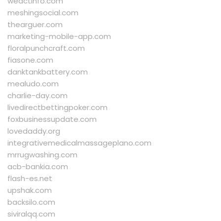
weactinfo.com
meshingsocial.com
thearguer.com
marketing-mobile-app.com
floralpunchcraft.com
fiasone.com
danktankbattery.com
mealudo.com
charlie-day.com
livedirectbettingpoker.com
foxbusinessupdate.com
lovedaddy.org
integrativemedicalmassageplano.com
mrrugwashing.com
acb-bankia.com
flash-es.net
upshak.com
backsilo.com
siviralqq.com