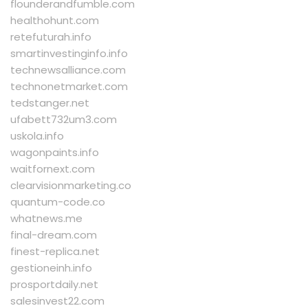
flounderandfumble.com
healthohunt.com
retefuturah.info
smartinvestinginfo.info
technewsalliance.com
technonetmarket.com
tedstanger.net
ufabett732um3.com
uskola.info
wagonpaints.info
waitfornext.com
clearvisionmarketing.co
quantum-code.co
whatnews.me
final-dream.com
finest-replica.net
gestioneinh.info
prosportdaily.net
salesinvest22.com