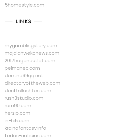
5homestyle.com
LINKS
mygamblingstory.com
majalahwekonews.com
2017hoganoutlet.com
pelmanec.com
domino99qq.net
directoryoftheweb.com
donttellashton.com
rush3studio.com
roro90.com
herzio.com
in-hi5.com
krainafantasy.info
todas-noticias.com