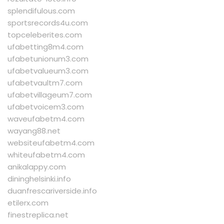
splendifulous.com
sportsrecords4u.com
topceleberites.com
ufabetting8m4.com
ufabetunionum3.com
ufabetvalueum3.com
ufabetvaultm7.com
ufabetvillageum7.com
ufabetvoicem3.com
waveufabetm4.com
wayang88.net
websiteufabetm4.com
whiteufabetm4.com
anikalappy.com
dininghelsinki.info
duanfrescariverside.info
etilerx.com
finestreplica.net