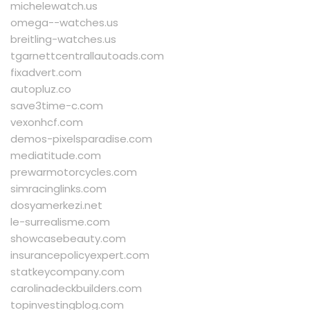
michelewatch.us
omega--watches.us
breitling-watches.us
tgarnettcentrallautoads.com
fixadvert.com
autopluz.co
save3time-c.com
vexonhcf.com
demos-pixelsparadise.com
mediatitude.com
prewarmotorcycles.com
simracinglinks.com
dosyamerkezi.net
le-surrealisme.com
showcasebeauty.com
insurancepolicyexpert.com
statkeycompany.com
carolinadeckbuilders.com
topinvestingblog.com