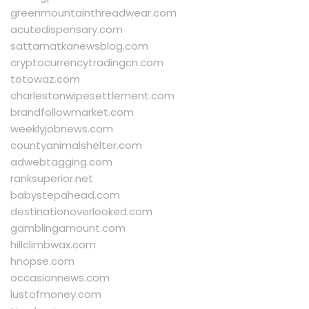
greenmountainthreadwear.com
acutedispensary.com
sattamatkanewsblog.com
cryptocurrencytradingcn.com
totowaz.com
charlestonwipesettlement.com
brandfollowmarket.com
weeklyjobnews.com
countyanimalshelter.com
adwebtagging.com
ranksuperior.net
babystepahead.com
destinationoverlooked.com
gamblingamount.com
hillclimbwax.com
hnopse.com
occasionnews.com
lustofmoney.com