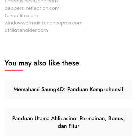
timebusinesszone.com
peppers-reflection.com
tuneoflife.com
windowwellmaintenancepros.com
affiliateholder.com
You may also like these
Memahami Saung4D: Panduan Komprehensif
Panduan Utama Ahlicasino: Permainan, Bonus,
dan Fitur