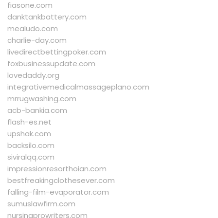
fiasone.com
danktankbattery.com
mealudo.com
charlie-day.com
livedirectbettingpoker.com
foxbusinessupdate.com
lovedaddy.org
integrativemedicalmassageplano.com
mrrugwashing.com
acb-bankia.com
flash-es.net
upshak.com
backsilo.com
siviralqq.com
impressionresorthoian.com
bestfreakingclothesever.com
falling-film-evaporator.com
sumuslawfirm.com
nursingprowriters.com