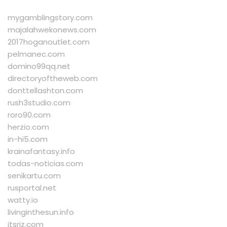
mygamblingstory.com
majalahwekonews.com
2017hoganoutlet.com
pelmanec.com
domino99qq.net
directoryoftheweb.com
donttellashton.com
rush3studio.com
roro90.com
herzio.com
in-hi5.com
krainafantasy.info
todas-noticias.com
senikartu.com
rusportal.net
watty.io
livinginthesun.info
itsriz.com