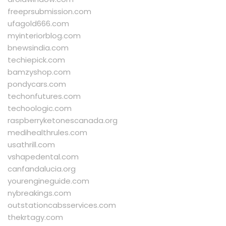
freeprsubmission.com
ufagold666.com
myinteriorblog.com
bnewsindia.com
techiepick.com
bamzyshop.com
pondycars.com
techonfutures.com
techoologic.com
raspberryketonescanada.org
medihealthrules.com
usathrill.com
vshapedental.com
canfandalucia.org
yourengineguide.com
nybreakings.com
outstationcabsservices.com
thekrtagy.com