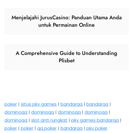
Menjelajahi JurusCasino: Panduan Utama Anda
untuk Permainan Online
A Comprehensive Guide to Understanding
Plisbet
poker
|
situs pkv games
|
bandarqq
|
bandarqq
|
dominoqq
|
dominoqq
|
dominoqq
|
dominoqq
|
dominoqq
|
slot anti rungkat
|
pkv games bandarqq
|
poker
|
poker
|
qq poker
|
bandarqq
|
pkv poker