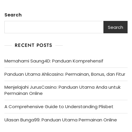
Search
Search
RECENT POSTS
Memahami Saung4D: Panduan Komprehensif
Panduan Utama Ahlicasino: Permainan, Bonus, dan Fitur
Menjelajahi JurusCasino: Panduan Utama Anda untuk
Permainan Online
A Comprehensive Guide to Understanding Plisbet
Ulasan Bunga99: Panduan Utama Permainan Online