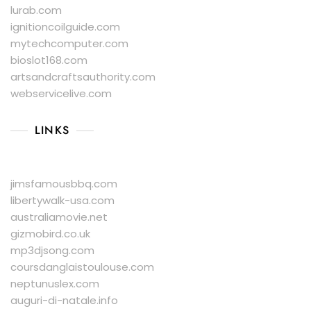
lurab.com
ignitioncoilguide.com
mytechcomputer.com
bioslot168.com
artsandcraftsauthority.com
webservicelive.com
LINKS
jimsfamousbbq.com
libertywalk-usa.com
australiamovie.net
gizmobird.co.uk
mp3djsong.com
coursdanglaistoulouse.com
neptunuslex.com
auguri-di-natale.info