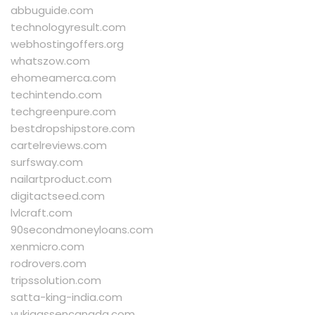
abbuguide.com
technologyresult.com
webhostingoffers.org
whatszow.com
ehomeamerca.com
techintendo.com
techgreenpure.com
bestdropshipstore.com
cartelreviews.com
surfsway.com
nailartproduct.com
digitactseed.com
lvlcraft.com
90secondmoneyloans.com
xenmicro.com
rodrovers.com
tripssolution.com
satta-king-india.com
yukigassencanada.com