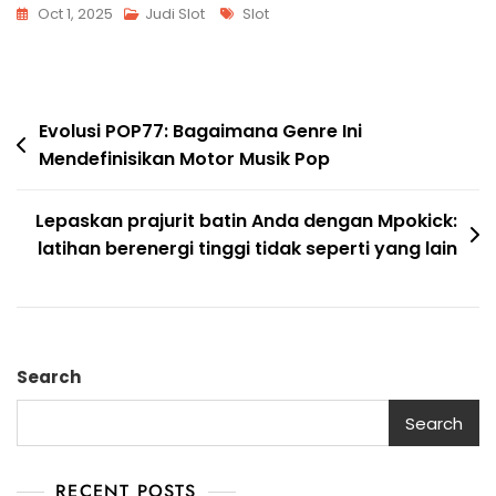
Tags
Oct 1, 2025
Judi Slot
Slot
Post
Evolusi POP77: Bagaimana Genre Ini
Mendefinisikan Motor Musik Pop
navigation
Lepaskan prajurit batin Anda dengan Mpokick:
latihan berenergi tinggi tidak seperti yang lain
Search
Search
RECENT POSTS