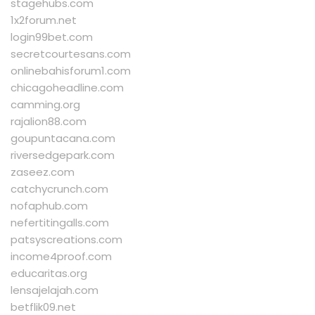
stagehubs.com
1x2forum.net
login99bet.com
secretcourtesans.com
onlinebahisforum1.com
chicagoheadline.com
camming.org
rajalion88.com
goupuntacana.com
riversedgepark.com
zaseez.com
catchycrunch.com
nofaphub.com
nefertitingalls.com
patsyscreations.com
income4proof.com
educaritas.org
lensajelajah.com
betflik09.net