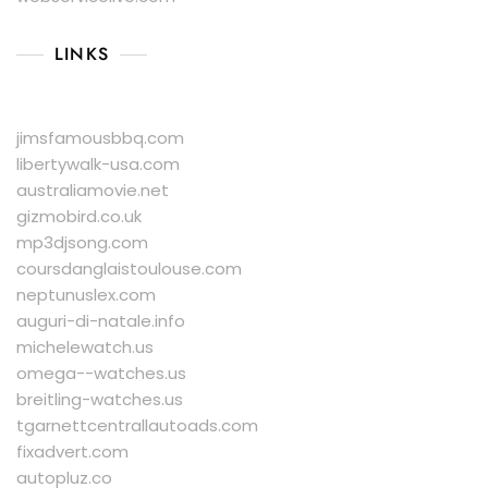
LINKS
jimsfamousbbq.com
libertywalk-usa.com
australiamovie.net
gizmobird.co.uk
mp3djsong.com
coursdanglaistoulouse.com
neptunuslex.com
auguri-di-natale.info
michelewatch.us
omega--watches.us
breitling-watches.us
tgarnettcentrallautoads.com
fixadvert.com
autopluz.co