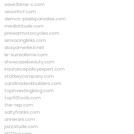
save3time-c.com
vexonhcf.com
demos-pixelsparadise.com
mediatitude.com
prewarmotorcycles.com
simracinglinks.com
dosyamerkezi.net
le-surrealisme.com
showcasebeauty.com
insurancepolicyexpert.com
statkeycompany.com
carolinadeckbuilders.com
topinvestingblog.com
top50tools.com
the-rep.com
saltyfranks.com
annerani.com
jazzatude.com
0022pa.com