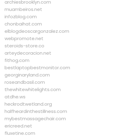
archiesbrooklyn.com
muambeiros.net
infozblog.com
chonbaihat.com
elblogdeoscargonzalez.com
webpromote.net
steroids-store.co
arteydecoracion.net
fithog.com
bestlaptopbestmonitor.com
georginaryland.com
roseandbasil.com
thewhitewhitelights.com
atdhe.ws
heckrodtwetland.org
halfheardinthestillness.com
mybestmassagechair.com
ericreed.net
fluxetine.com