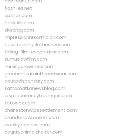
acb-bankia.com
flash-es.net
upshak.com
backsilo.com
siviralqq.com
impressionresorthoian.com
bestfreakingclothesever.com
falling-film-evaporator.com
sumuslawfirm.com
nursingprowriters.com
greenmountainthreadwear.com
acutedispensary.com
sattamatkanewsblog.com
cryptocurrencytradingcn.com
totowaz.com
charlestonwipesettlement.com
brandfollowmarket.com
weeklyjobnews.com
countyanimalshelter.com