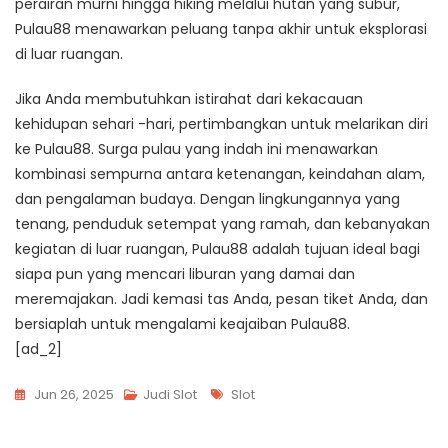
perairan murni hingga hiking melalui hutan yang subur,
Pulau88 menawarkan peluang tanpa akhir untuk eksplorasi
di luar ruangan.
Jika Anda membutuhkan istirahat dari kekacauan
kehidupan sehari -hari, pertimbangkan untuk melarikan diri
ke Pulau88. Surga pulau yang indah ini menawarkan
kombinasi sempurna antara ketenangan, keindahan alam,
dan pengalaman budaya. Dengan lingkungannya yang
tenang, penduduk setempat yang ramah, dan kebanyakan
kegiatan di luar ruangan, Pulau88 adalah tujuan ideal bagi
siapa pun yang mencari liburan yang damai dan
meremajakan. Jadi kemasi tas Anda, pesan tiket Anda, dan
bersiaplah untuk mengalami keajaiban Pulau88.
[ad_2]
Tags
Jun 26, 2025
Judi Slot
Slot