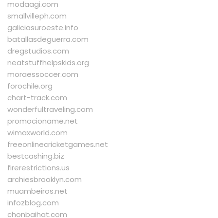
modaagi.com
smallvilleph.com
galiciasuroeste.info
batallasdeguerra.com
dregstudios.com
neatstuffhelpskids.org
moraessoccer.com
forochile.org
chart-track.com
wonderfultraveling.com
promocioname.net
wimaxworld.com
freeonlinecricketgames.net
bestcashing.biz
firerestrictions.us
archiesbrooklyn.com
muambeiros.net
infozblog.com
chonbaihat.com