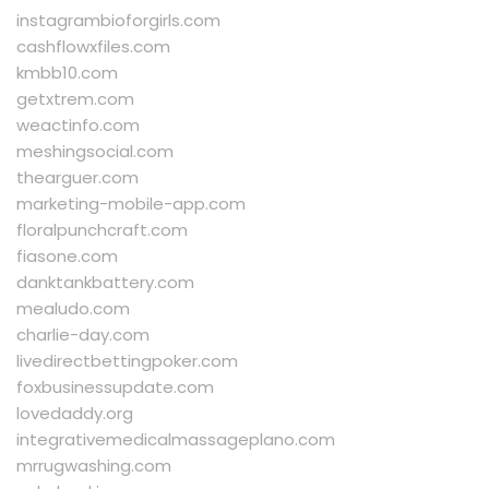
instagrambioforgirls.com
cashflowxfiles.com
kmbb10.com
getxtrem.com
weactinfo.com
meshingsocial.com
thearguer.com
marketing-mobile-app.com
floralpunchcraft.com
fiasone.com
danktankbattery.com
mealudo.com
charlie-day.com
livedirectbettingpoker.com
foxbusinessupdate.com
lovedaddy.org
integrativemedicalmassageplano.com
mrrugwashing.com