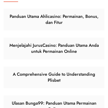
Panduan Utama Ahlicasino: Permainan, Bonus,
dan Fitur
Menjelajahi JurusCasino: Panduan Utama Anda
untuk Permainan Online
A Comprehensive Guide to Understanding
Plisbet
Ulasan Bunga99: Panduan Utama Permainan