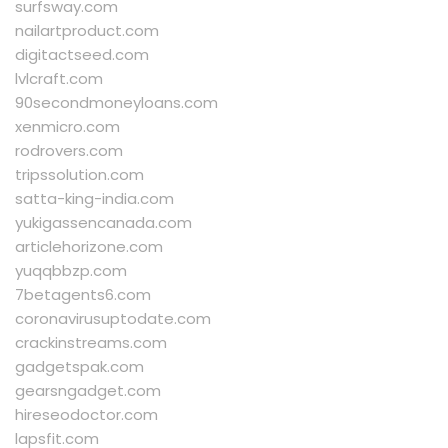
surfsway.com
nailartproduct.com
digitactseed.com
lvlcraft.com
90secondmoneyloans.com
xenmicro.com
rodrovers.com
tripssolution.com
satta-king-india.com
yukigassencanada.com
articlehorizone.com
yuqqbbzp.com
7betagents6.com
coronavirusuptodate.com
crackinstreams.com
gadgetspak.com
gearsngadget.com
hireseodoctor.com
lapsfit.com