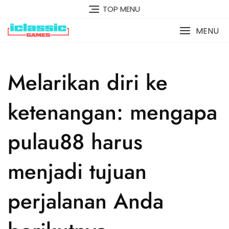
Skip
TOP MENU
to
content
MENU
Melarikan diri ke
ketenangan: mengapa
pulau88 harus
menjadi tujuan
perjalanan Anda