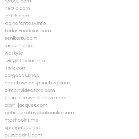
roro90.com
herzio.com
in-hi5.com
krainafantasy.info
todas-noticias.com
senikartu.com
rusportal.net
watty.io
livinginthesun.info
itsriz.com
cargoods.shop
capetownacupuncture.com
bitcoinvideospro.com
cosmiccrowcollective.com
alain-jacquet.com
gotisouizakayabakeneko.com
meshpoint.me
spongebob.net
busyboxintl.com