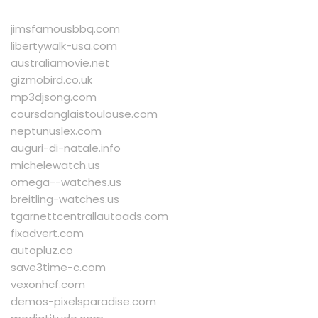
jimsfamousbbq.com
libertywalk-usa.com
australiamovie.net
gizmobird.co.uk
mp3djsong.com
coursdanglaistoulouse.com
neptunuslex.com
auguri-di-natale.info
michelewatch.us
omega--watches.us
breitling-watches.us
tgarnettcentrallautoads.com
fixadvert.com
autopluz.co
save3time-c.com
vexonhcf.com
demos-pixelsparadise.com