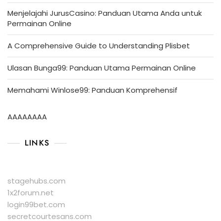
Menjelajahi JurusCasino: Panduan Utama Anda untuk
Permainan Online
A Comprehensive Guide to Understanding Plisbet
Ulasan Bunga99: Panduan Utama Permainan Online
Memahami Winlose99: Panduan Komprehensif
AAAAAAAA
LINKS
stagehubs.com
1x2forum.net
login99bet.com
secretcourtesans.com