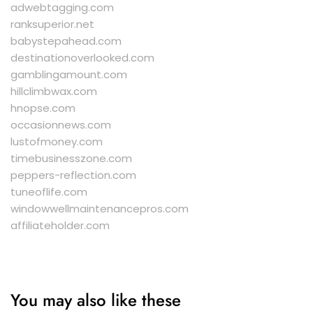
adwebtagging.com
ranksuperior.net
babystepahead.com
destinationoverlooked.com
gamblingamount.com
hillclimbwax.com
hnopse.com
occasionnews.com
lustofmoney.com
timebusinesszone.com
peppers-reflection.com
tuneoflife.com
windowwellmaintenancepros.com
affiliateholder.com
You may also like these