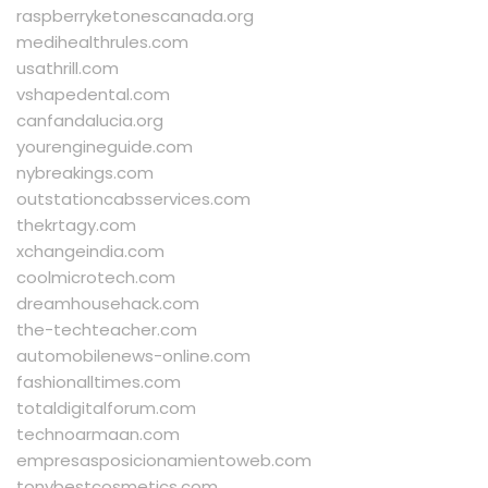
raspberryketonescanada.org
medihealthrules.com
usathrill.com
vshapedental.com
canfandalucia.org
yourengineguide.com
nybreakings.com
outstationcabsservices.com
thekrtagy.com
xchangeindia.com
coolmicrotech.com
dreamhousehack.com
the-techteacher.com
automobilenews-online.com
fashionalltimes.com
totaldigitalforum.com
technoarmaan.com
empresasposicionamientoweb.com
tonybestcosmetics.com