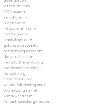
annerani.com
jazzatude.com
0022pa.com
zeroshare.info
bilesinc.com
milaretreatnz.com
modaagi.com
smallvilleph.com
galiciasuroeste.info
batallasdeguerra.com
dregstudios.com
neatstuffhelpskids.org
moraessoccer.com
forochile.org
chart-track.com
wonderfultraveling.com
promocioname.net
wimaxworld.com
freeonlinecricketgames.net