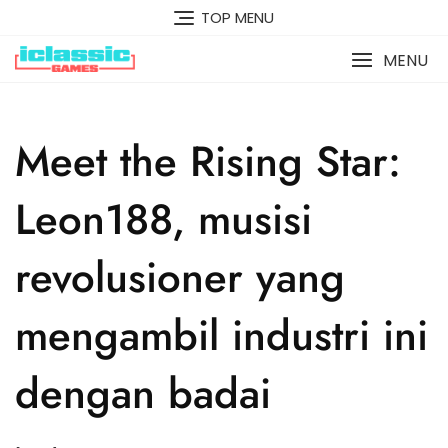
Skip
TOP MENU
to
content
MENU
Meet the Rising Star:
Leon188, musisi
revolusioner yang
mengambil industri ini
dengan badai