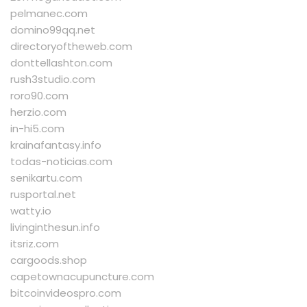
pelmanec.com
domino99qq.net
directoryoftheweb.com
donttellashton.com
rush3studio.com
roro90.com
herzio.com
in-hi5.com
krainafantasy.info
todas-noticias.com
senikartu.com
rusportal.net
watty.io
livinginthesun.info
itsriz.com
cargoods.shop
capetownacupuncture.com
bitcoinvideospro.com