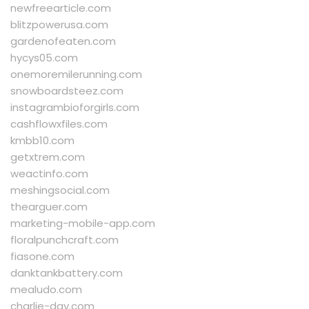
newfreearticle.com
blitzpowerusa.com
gardenofeaten.com
hycys05.com
onemoremilerunning.com
snowboardsteez.com
instagrambioforgirls.com
cashflowxfiles.com
kmbb10.com
getxtrem.com
weactinfo.com
meshingsocial.com
thearguer.com
marketing-mobile-app.com
floralpunchcraft.com
fiasone.com
danktankbattery.com
mealudo.com
charlie-day.com