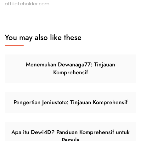
affiliateholder.com
You may also like these
Menemukan Dewanaga77: Tinjauan
Komprehensif
Pengertian Jeniustoto: Tinjauan Komprehensif
Apa itu Dewi4D? Panduan Komprehensif untuk
Pemula