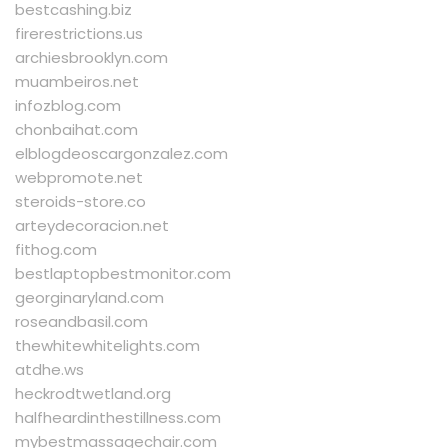
bestcashing.biz
firerestrictions.us
archiesbrooklyn.com
muambeiros.net
infozblog.com
chonbaihat.com
elblogdeoscargonzalez.com
webpromote.net
steroids-store.co
arteydecoracion.net
fithog.com
bestlaptopbestmonitor.com
georginaryland.com
roseandbasil.com
thewhitewhitelights.com
atdhe.ws
heckrodtwetland.org
halfheardinthestillness.com
mybestmassagechair.com