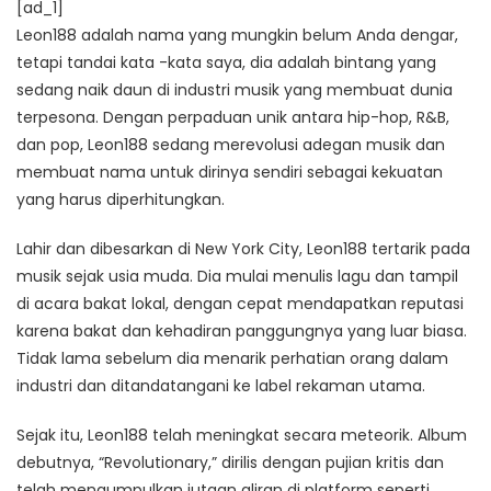
[ad_1]
Leon188 adalah nama yang mungkin belum Anda dengar,
tetapi tandai kata -kata saya, dia adalah bintang yang
sedang naik daun di industri musik yang membuat dunia
terpesona. Dengan perpaduan unik antara hip-hop, R&B,
dan pop, Leon188 sedang merevolusi adegan musik dan
membuat nama untuk dirinya sendiri sebagai kekuatan
yang harus diperhitungkan.
Lahir dan dibesarkan di New York City, Leon188 tertarik pada
musik sejak usia muda. Dia mulai menulis lagu dan tampil
di acara bakat lokal, dengan cepat mendapatkan reputasi
karena bakat dan kehadiran panggungnya yang luar biasa.
Tidak lama sebelum dia menarik perhatian orang dalam
industri dan ditandatangani ke label rekaman utama.
Sejak itu, Leon188 telah meningkat secara meteorik. Album
debutnya, “Revolutionary,” dirilis dengan pujian kritis dan
telah mengumpulkan jutaan aliran di platform seperti