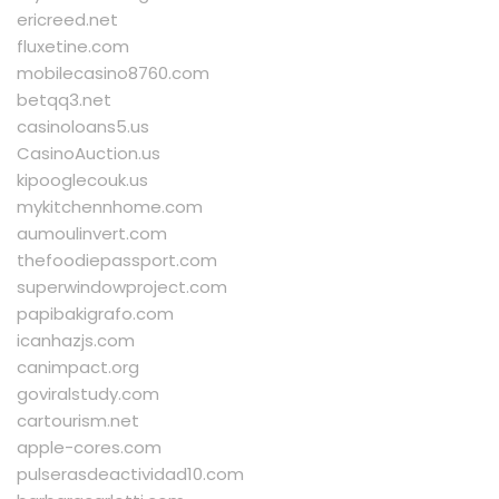
ericreed.net
fluxetine.com
mobilecasino8760.com
betqq3.net
casinoloans5.us
CasinoAuction.us
kipooglecouk.us
mykitchennhome.com
aumoulinvert.com
thefoodiepassport.com
superwindowproject.com
papibakigrafo.com
icanhazjs.com
canimpact.org
goviralstudy.com
cartourism.net
apple-cores.com
pulserasdeactividad10.com