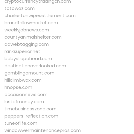
cryptocurrencytradingcn.com
totowaz.com
charlestonwipesettlement.com
brandfollowmarket.com
weeklyjobnews.com
countyanimalshelter.com
adwebtagging.com
ranksuperior.net
babystepahead.com
destinationoverlooked.com
gamblingamount.com
hillclimbwax.com
hnopse.com
occasionnews.com
lustofmoney.com
timebusinesszone.com
peppers-reflection.com
tuneoflife.com
windowwellmaintenancepros.com