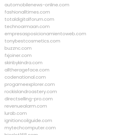
automobilenews-online.com
fashionalltimes.com
totaldigitalforum.com
technoarmaan.com
empresasposicionamientoweb.com
tonybestcosmetics.com
buzznc.com
fxjoiner.com
skinbykindra.com
alltherageface.com
codenational.com
progameexplorer.com
rockislandroastery.com
directselling-pro.com
revenuealarm.com
lurab.com
ignitioncoilguide.com
mytechcomputer.com
bioslot168.com