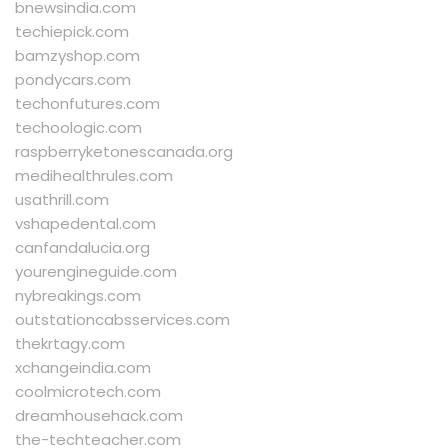
bnewsindia.com
techiepick.com
bamzyshop.com
pondycars.com
techonfutures.com
techoologic.com
raspberryketonescanada.org
medihealthrules.com
usathrill.com
vshapedental.com
canfandalucia.org
yourengineguide.com
nybreakings.com
outstationcabsservices.com
thekrtagy.com
xchangeindia.com
coolmicrotech.com
dreamhousehack.com
the-techteacher.com