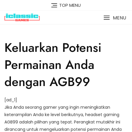
Skip
TOP MENU
to
content
MENU
Keluarkan Potensi
Permainan Anda
dengan AGB99
[ad_1]
Jika Anda seorang gamer yang ingin meningkatkan
keterampilan Anda ke level berikutnya, headset gaming
AGB99 adalah pilihan yang tepat. Perangkat mutakhir ini
dirancang untuk mengeluarkan potensi permainan Anda