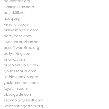
educaritas.org
lensajelajah.com
betflik09.net
ncaq.org
xenmicro.com
onlineshopera.com
dartyfresh.com
lewisenterprises.net
pcsoftwarefree.org
dailylinking.com
dnafyx.com
giocolenuvole.com
iyouessential.com
withloveamity.com
youlearncode.com
fxyatirim.com
abbuguide.com
technologyresult.com
webhostingoffers.org