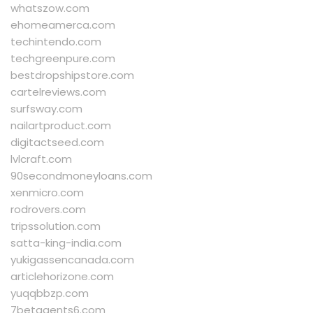
whatszow.com
ehomeamerca.com
techintendo.com
techgreenpure.com
bestdropshipstore.com
cartelreviews.com
surfsway.com
nailartproduct.com
digitactseed.com
lvlcraft.com
90secondmoneyloans.com
xenmicro.com
rodrovers.com
tripssolution.com
satta-king-india.com
yukigassencanada.com
articlehorizone.com
yuqqbbzp.com
7betagents6.com