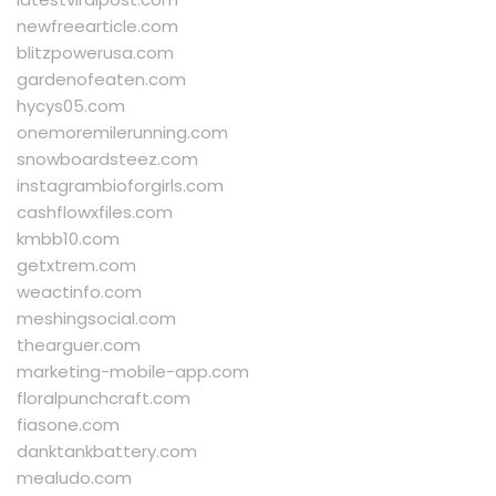
newfreearticle.com
blitzpowerusa.com
gardenofeaten.com
hycys05.com
onemoremilerunning.com
snowboardsteez.com
instagrambioforgirls.com
cashflowxfiles.com
kmbb10.com
getxtrem.com
weactinfo.com
meshingsocial.com
thearguer.com
marketing-mobile-app.com
floralpunchcraft.com
fiasone.com
danktankbattery.com
mealudo.com