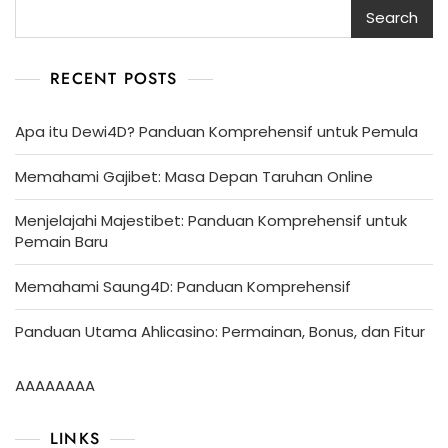
Search
RECENT POSTS
Apa itu Dewi4D? Panduan Komprehensif untuk Pemula
Memahami Gajibet: Masa Depan Taruhan Online
Menjelajahi Majestibet: Panduan Komprehensif untuk
Pemain Baru
Memahami Saung4D: Panduan Komprehensif
Panduan Utama Ahlicasino: Permainan, Bonus, dan Fitur
AAAAAAAA
LINKS