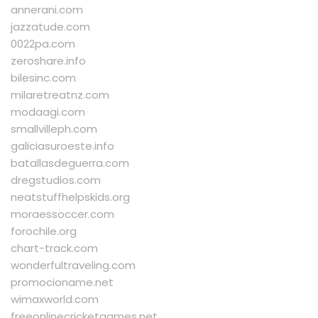
annerani.com
jazzatude.com
0022pa.com
zeroshare.info
bilesinc.com
milaretreatnz.com
modaagi.com
smallvilleph.com
galiciasuroeste.info
batallasdeguerra.com
dregstudios.com
neatstuffhelpskids.org
moraessoccer.com
forochile.org
chart-track.com
wonderfultraveling.com
promocioname.net
wimaxworld.com
freeonlinecricketgames.net