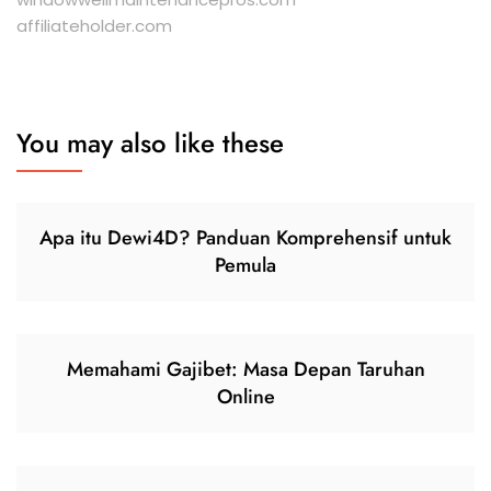
affiliateholder.com
You may also like these
Apa itu Dewi4D? Panduan Komprehensif untuk
Pemula
Memahami Gajibet: Masa Depan Taruhan
Online