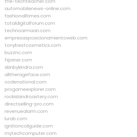
the-techteacher.com
automobilenews-online.com
fashionalltimes.com
totaldigitalforum.com
technoarmaan.com
empresasposicionamientoweb.com
tonybestcosmetics.com
buzznc.com
fxjoiner.com
skinbykindra.com
alltherageface.com
codenational.com
progameexplorer.com
rockislandroastery.com
directselling-pro.com
revenuealarm.com
lurab.com
ignitioncoilguide.com
mytechcomputer.com