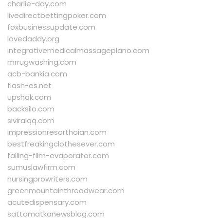
charlie-day.com
livedirectbettingpoker.com
foxbusinessupdate.com
lovedaddy.org
integrativemedicalmassageplano.com
mrrugwashing.com
acb-bankia.com
flash-es.net
upshak.com
backsilo.com
siviralqq.com
impressionresorthoian.com
bestfreakingclothesever.com
falling-film-evaporator.com
sumuslawfirm.com
nursingprowriters.com
greenmountainthreadwear.com
acutedispensary.com
sattamatkanewsblog.com