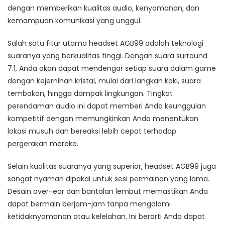
dengan memberikan kualitas audio, kenyamanan, dan
kemampuan komunikasi yang unggul.
Salah satu fitur utama headset AGB99 adalah teknologi
suaranya yang berkualitas tinggi. Dengan suara surround
7.1, Anda akan dapat mendengar setiap suara dalam game
dengan kejernihan kristal, mulai dari langkah kaki, suara
tembakan, hingga dampak lingkungan. Tingkat
perendaman audio ini dapat memberi Anda keunggulan
kompetitif dengan memungkinkan Anda menentukan
lokasi musuh dan bereaksi lebih cepat terhadap
pergerakan mereka.
Selain kualitas suaranya yang superior, headset AGB99 juga
sangat nyaman dipakai untuk sesi permainan yang lama.
Desain over-ear dan bantalan lembut memastikan Anda
dapat bermain berjam-jam tanpa mengalami
ketidaknyamanan atau kelelahan. Ini berarti Anda dapat