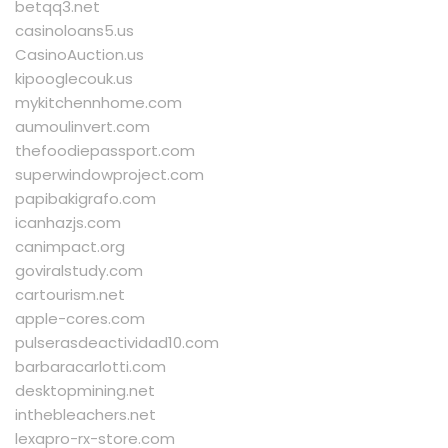
betqq3.net
casinoloans5.us
CasinoAuction.us
kipooglecouk.us
mykitchennhome.com
aumoulinvert.com
thefoodiepassport.com
superwindowproject.com
papibakigrafo.com
icanhazjs.com
canimpact.org
goviralstudy.com
cartourism.net
apple-cores.com
pulserasdeactividad10.com
barbaracarlotti.com
desktopmining.net
inthebleachers.net
lexapro-rx-store.com