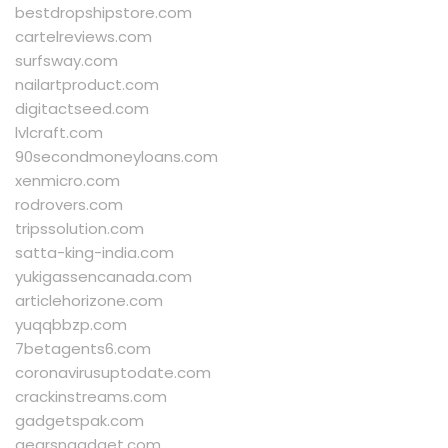
bestdropshipstore.com
cartelreviews.com
surfsway.com
nailartproduct.com
digitactseed.com
lvlcraft.com
90secondmoneyloans.com
xenmicro.com
rodrovers.com
tripssolution.com
satta-king-india.com
yukigassencanada.com
articlehorizone.com
yuqqbbzp.com
7betagents6.com
coronavirusuptodate.com
crackinstreams.com
gadgetspak.com
gearsngadget.com