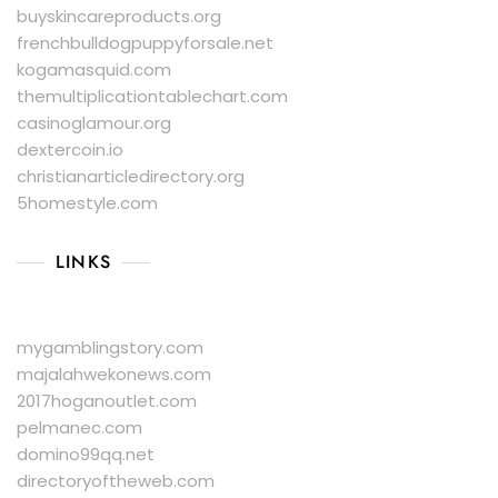
buyskincareproducts.org
frenchbulldogpuppyforsale.net
kogamasquid.com
themultiplicationtablechart.com
casinoglamour.org
dextercoin.io
christianarticledirectory.org
5homestyle.com
LINKS
mygamblingstory.com
majalahwekonews.com
2017hoganoutlet.com
pelmanec.com
domino99qq.net
directoryoftheweb.com