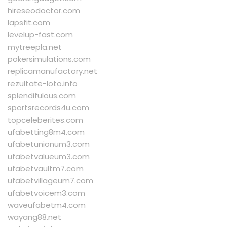
hireseodoctor.com
lapsfit.com
levelup-fast.com
mytreepla.net
pokersimulations.com
replicamanufactory.net
rezultate-loto.info
splendifulous.com
sportsrecords4u.com
topceleberites.com
ufabetting8m4.com
ufabetunionum3.com
ufabetvalueum3.com
ufabetvaultm7.com
ufabetvillageum7.com
ufabetvoicem3.com
waveufabetm4.com
wayang88.net