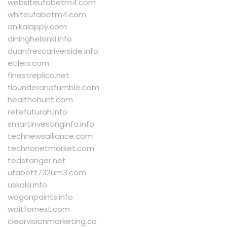
websiteufabetm4.com
whiteufabetm4.com
anikalappy.com
dininghelsinki.info
duanfrescariverside.info
etilerx.com
finestreplica.net
flounderandfumble.com
healthohunt.com
retefuturah.info
smartinvestinginfo.info
technewsalliance.com
technonetmarket.com
tedstanger.net
ufabett732um3.com
uskola.info
wagonpaints.info
waitfornext.com
clearvisionmarketing.co