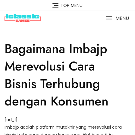
Skip
TOP MENU
to
content
MENU
Bagaimana Imbajp
Merevolusi Cara
Bisnis Terhubung
dengan Konsumen
[ad_1]
Imbajp adalah platform mutakhir yang merevolusi cara
bisnis terhubung dengan konsumen. Alat inovatif ini