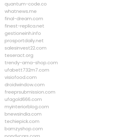
quantum-code.co
whatnews.me
final-dream.com
finest-replica.net
gestioneinh.info
prosportdaily.net
salesinvest22.com
teseract.org
trendy-ama-shop.com
ufabett732m7.com
visiofood.com
droidwindow.com
freeprsubmission.com
ufagold666.com
myinteriorblog.com
bnewsindia.com
techiepick.com
bamzyshop.com
pondycars.com