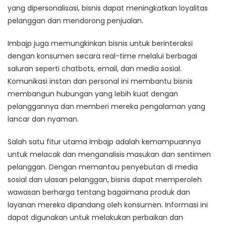
yang dipersonalisasi, bisnis dapat meningkatkan loyalitas
pelanggan dan mendorong penjualan.
Imbajp juga memungkinkan bisnis untuk berinteraksi
dengan konsumen secara real-time melalui berbagai
saluran seperti chatbots, email, dan media sosial.
Komunikasi instan dan personal ini membantu bisnis
membangun hubungan yang lebih kuat dengan
pelanggannya dan memberi mereka pengalaman yang
lancar dan nyaman.
Salah satu fitur utama Imbajp adalah kemampuannya
untuk melacak dan menganalisis masukan dan sentimen
pelanggan. Dengan memantau penyebutan di media
sosial dan ulasan pelanggan, bisnis dapat memperoleh
wawasan berharga tentang bagaimana produk dan
layanan mereka dipandang oleh konsumen. Informasi ini
dapat digunakan untuk melakukan perbaikan dan