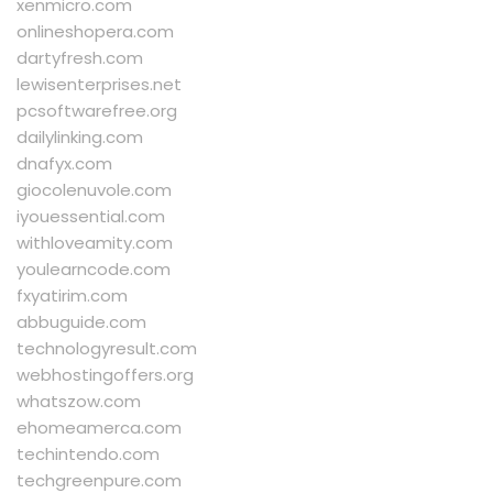
xenmicro.com
onlineshopera.com
dartyfresh.com
lewisenterprises.net
pcsoftwarefree.org
dailylinking.com
dnafyx.com
giocolenuvole.com
iyouessential.com
withloveamity.com
youlearncode.com
fxyatirim.com
abbuguide.com
technologyresult.com
webhostingoffers.org
whatszow.com
ehomeamerca.com
techintendo.com
techgreenpure.com