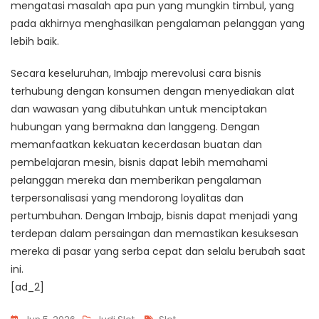
mengatasi masalah apa pun yang mungkin timbul, yang
pada akhirnya menghasilkan pengalaman pelanggan yang
lebih baik.
Secara keseluruhan, Imbajp merevolusi cara bisnis
terhubung dengan konsumen dengan menyediakan alat
dan wawasan yang dibutuhkan untuk menciptakan
hubungan yang bermakna dan langgeng. Dengan
memanfaatkan kekuatan kecerdasan buatan dan
pembelajaran mesin, bisnis dapat lebih memahami
pelanggan mereka dan memberikan pengalaman
terpersonalisasi yang mendorong loyalitas dan
pertumbuhan. Dengan Imbajp, bisnis dapat menjadi yang
terdepan dalam persaingan dan memastikan kesuksesan
mereka di pasar yang serba cepat dan selalu berubah saat
ini.
[ad_2]
Tags