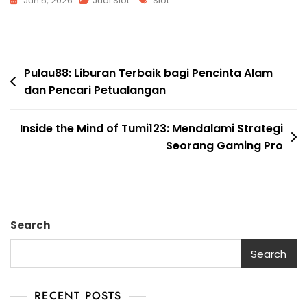
Jun 5, 2026
Judi Slot
Slot
Post
Pulau88: Liburan Terbaik bagi Pencinta Alam
dan Pencari Petualangan
navigation
Inside the Mind of Tumi123: Mendalami Strategi
Seorang Gaming Pro
Search
Search
RECENT POSTS