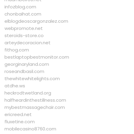
infozblog.com
chonbaihat.com
elblogdeoscargonzalez.com
webpromote.net
steroids-store.co
arteydecoracion.net
fithog.com
bestlaptopbestmonitor.com
georginaryland.com
roseandbasil.com
thewhitewhitelights.com
atdhe.ws
heckrodtwetland.org
halfheardinthestillness.com
mybestmassagechair.com
ericreed.net
fluxetine.com
mobilecasino8760.com