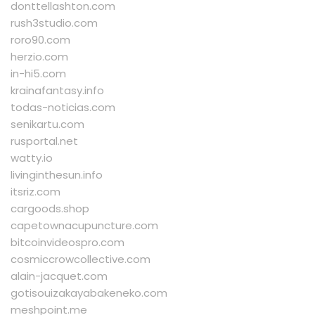
donttellashton.com
rush3studio.com
roro90.com
herzio.com
in-hi5.com
krainafantasy.info
todas-noticias.com
senikartu.com
rusportal.net
watty.io
livinginthesun.info
itsriz.com
cargoods.shop
capetownacupuncture.com
bitcoinvideospro.com
cosmiccrowcollective.com
alain-jacquet.com
gotisouizakayabakeneko.com
meshpoint.me